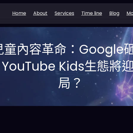
Home
About
Services
Time line
Blog
Mo
兒童內容革命：Googl
，YouTube Kids生
局？