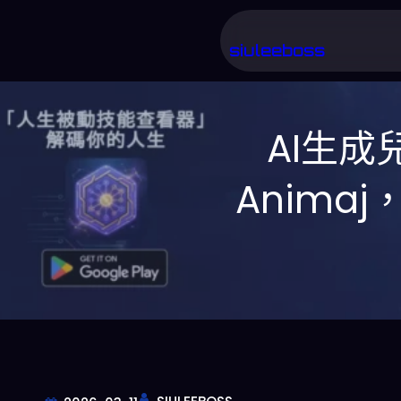
跳
至
siuleeboss
主
要
AI生成
內
容
Animaj