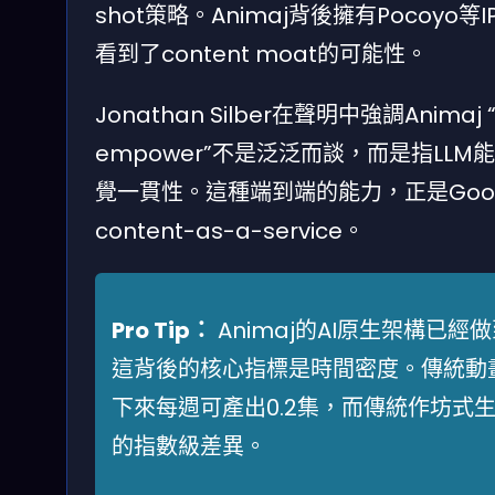
shot策略。Animaj背後擁有Pocoyo
看到了content moat的可能性。
Jonathan Silber在聲明中強調Animaj “e
empower”不是泛泛而談，而是指L
覺一貫性。這種端到端的能力，正是Goo
content-as-a-service。
Pro Tip：
Animaj的AI原生架構已經做到”fro
這背後的核心指標是時間密度。傳統動畫公
下來每週可產出0.2集，而傳統作坊式
的指數級差異。