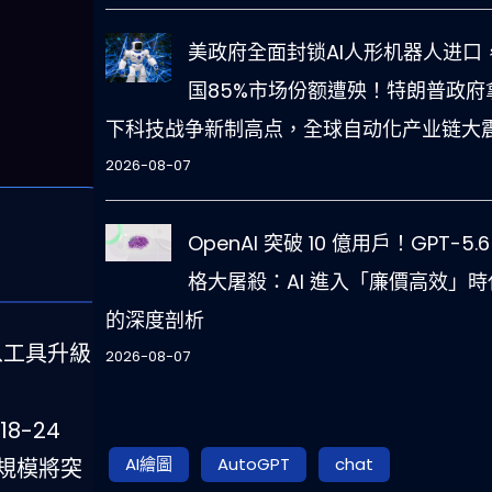
美政府全面封锁AI人形机器人进口
国85%市场份额遭殃！特朗普政府
下科技战争新制高点，全球自动化产业链大
2026-08-07
OpenAI 突破 10 億用戶！GPT-5.6
格大屠殺：AI 進入「廉價高效」時
的深度剖析
从工具升級
2026-08-07
8-24
AI繪圖
AutoGPT
chat
市場規模將突