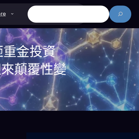
搜
re
尋
e砸重金投資
態將迎來顛覆性變