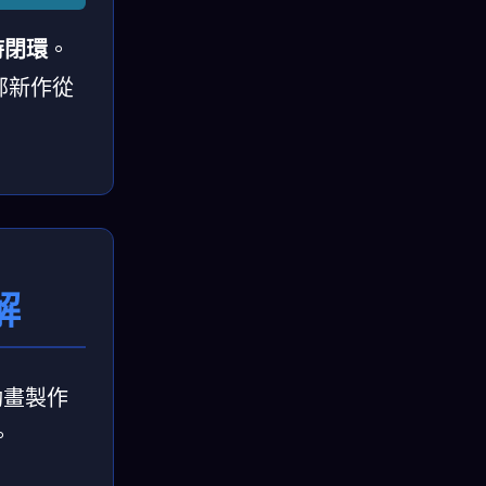
實時閉環
。
部新作從
解
動畫製作
。