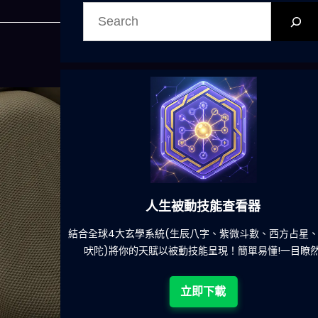
搜
尋
人生被動技能查看器
結合全球4大玄學系統(生辰八字、紫微斗數、西方占星、印度
吠陀)將你的天賦以被動技能呈現！簡單易懂!一目瞭然!
立即下載