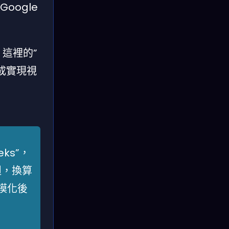
oogle
s”，這裡的”
成實現視
eks”，
週，換算
模化後