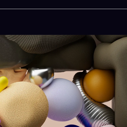
今晚吃什麽
一鍵配搭出三餸一湯的完美晚餐組合,以後免除晚餐吃什麽的煩
惱
立即下載