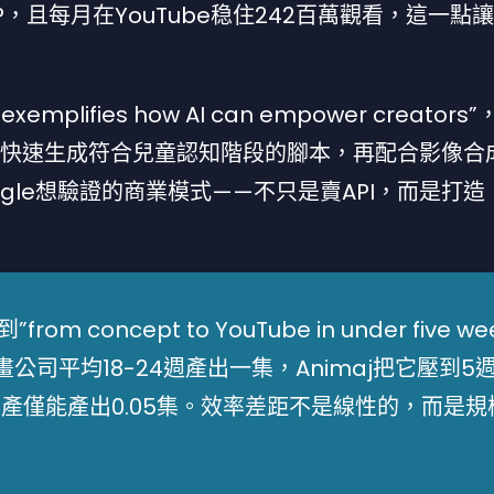
等IP，且每月在YouTube稳住242百萬觀看，這一點讓G
xemplifies how AI can empower creator
LM能快速生成符合兒童認知階段的腳本，再配合影像合
gle想驗證的商業模式——不只是賣API，而是打造
m concept to YouTube in under five we
司平均18-24週產出一集，Animaj把它壓到5
生產僅能產出0.05集。效率差距不是線性的，而是規