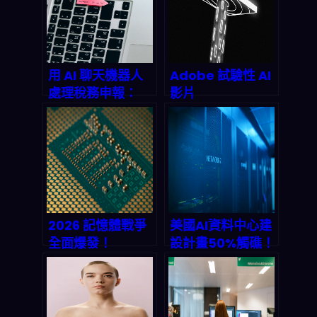
用 AI 聊天機器人
Adobe 試驗性 AI
處理稅務申報：
影片
2026 你能自動化
MotionStream
到什麼程度、哪些
：自然語言直接生
合規不能省
成可剪輯影片，
2026 影音工作流
要怎麼重排？
2026 記憶體戰爭
美國AI資料中心建
全面爆發！
設計畫50%觸礁！
Micron (MU) 為
電力荒與變壓器斷
何被嚴重低估？
鏈如何癱瘓兆美元
Edge AI、HBM
產能？
晶片與高頻交易背