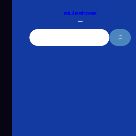
跳
siuleeboss
至
主
要
搜
內
尋
容