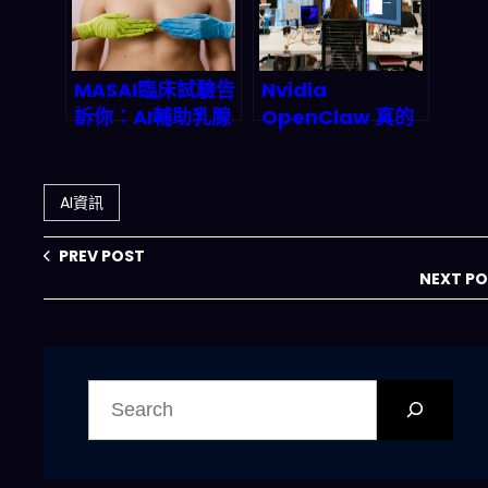
後的深度投資機會
MASAI臨床試驗告
Nvidia
訴你：AI輔助乳腺
OpenClaw 真的
X光影像到底會不
是 ChatGPT 接班
會成為2026標
人？2027 自主 AI
準？
代理市場衝破 500
AI資訊
億美元！企業雲端
部署與風險全攻略
PREV POST
NEXT P
搜
尋