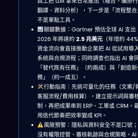
員工把 LLM 拿來日常產出（報告、編排
翻譯、資料分析），下一步是「流程整合
不是單點工具。
關鍵數據：Gartner 預估全球 AI 支出
2026 年將達約
2.5 兆美元
（年增約 44
資金流向會直接推動企業把 AI 從試用導
系統與合規流程；同時調查也指出 AI 會
「替代既有任務」（約兩成）與「創造新
務」（約一成五）。
行動指南：先挑可量化的任務（文案/
客服流程/費用核算），建立提示詞與審
制，再把成果串到 ERP、工單或 CRM，
用迭代節奏把效率變成 KPI。
風險預警：隱私與資料安全不是口號；
沒有權限控管、審核軌跡與合規策略，AI