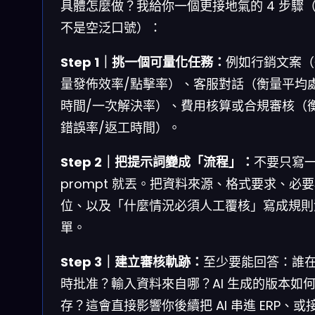
具體怎麼做？我給你一個更接地氣的 4 步驟
不是空泛口號）：
Step 1｜挑一個可量化任務：
例如行銷文案（
量發佈效率/點擊率）、客服對話（衡量平均
時間/一次解決率）、費用核算或合規審核（
錯誤率/返工時間）。
Step 2｜把提示詞變成「流程」：
不要只寫
prompt 就丟。把資料來源、格式要求、必
位、以及「什麼情況必須人工覆核」寫成規則
單。
Step 3｜建立審核軌跡：
至少要能回答：誰
時批准？輸入資料來自哪？AI 生成的版本如
存？這會直接影響你後續把 AI 串進 ERP、或