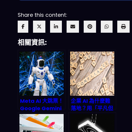
Share this content:
相關資訊:
Meta AI 大跳票！
企業 AI 為什麼難
Google Gemini
落地？用「平凡但
趁勢而起，2026
安全」的治理，才
AI 市場將如何洗
換來可審計的大規
牌？
模部署