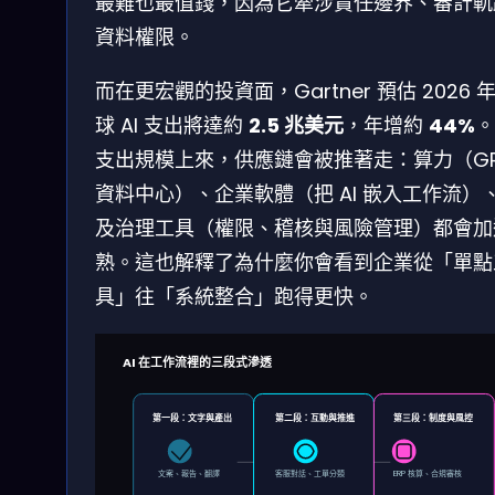
最難也最值錢，因為它牽涉責任邊界、審計軌
資料權限。
而在更宏觀的投資面，Gartner 預估 2026 
球 AI 支出將達約
2.5 兆美元
，年增約
44%
。
支出規模上來，供應鏈會被推著走：算力（GP
資料中心）、企業軟體（把 AI 嵌入工作流）
及治理工具（權限、稽核與風險管理）都會加
熟。這也解釋了為什麼你會看到企業從「單點
具」往「系統整合」跑得更快。
AI 在工作流裡的三段式滲透
第一段：文字與產出
第二段：互動與推進
第三段：制度與風控
文案、報告、翻譯
客服對話、工單分類
ERP 核算、合規審核