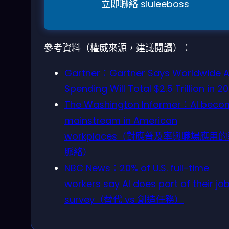
立即聯絡 siuleeboss
參考資料（權威來源，建議閱讀）：
Gartner：Gartner Says Worldwide A
Spending Will Total $2.5 Trillion in 2
The Washington Informer：AI beco
mainstream in American
workplaces（對應普及率與職場應用
脈絡）
NBC News：20% of U.S. full-time
workers say AI does part of their job
survey（替代 vs 創造任務）