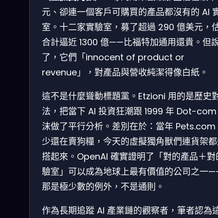
元、卻連一個客戶可購買的產品都沒有的 AI 
室。十二家實驗室，募了超過 290 億美元，
合計逼近 1300 億——比福特加通用還貴。但
了，它們「innocent of product or
revenue」，對產品與營收純潔得像白紙。
這不是什麼聳動標題黨。Etzioni 用的是歷史
法，把當下 AI 投資狂潮跟 1999 年 Dot-com
沫做了平行分析。差別在於：當年 Pets.com
少還在賣狗糧，今天的虛擬獨角獸們連貨架都
搭起來。OpenAI 確實證明了「對的產品＋對
驗室」可以成為地球上最有價值的公司之一—
那是極少數的例外，不是通則。
作為長期追蹤 AI 產業鏈的觀察者，筆者認為