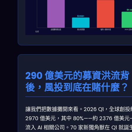
$53
$29B+
虛擬獨角獸估值
累計募資額
福特＋通用市值
2026 全
指標
290 億美元的募資洪流背
後，風投到底在賭什麼？
讓我們把數據攤開來看。2026 Q1，全球創投
2970 億美元，其中 80%——約 2376 億美元
流入 AI 相關公司。70 家新獨角獸在 Q1 就誕