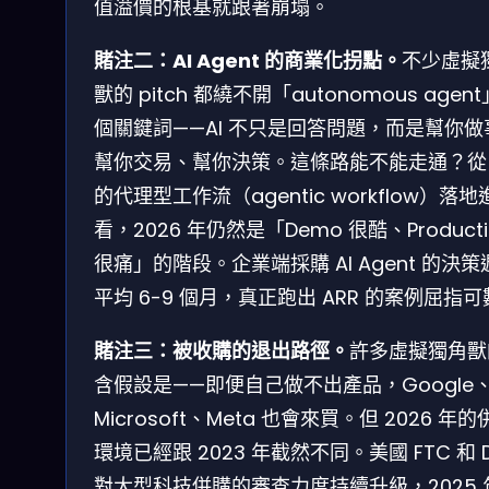
值溢價的根基就跟著崩塌。
賭注二：AI Agent 的商業化拐點。
不少虛擬
獸的 pitch 都繞不開「autonomous agen
個關鍵詞——AI 不只是回答問題，而是幫你做
幫你交易、幫你決策。這條路能不能走通？從
的代理型工作流（agentic workflow）落地
看，2026 年仍然是「Demo 很酷、Producti
很痛」的階段。企業端採購 AI Agent 的決策
平均 6-9 個月，真正跑出 ARR 的案例屈指
賭注三：被收購的退出路徑。
許多虛擬獨角獸
含假設是——即便自己做不出產品，Google
Microsoft、Meta 也會來買。但 2026 年
環境已經跟 2023 年截然不同。美國 FTC 和 
對大型科技併購的審查力度持續升級，2025 