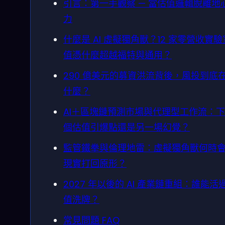
引言：第一手觀察 — 當估值邏輯脫離地
力
什麼是 AI 虛擬獨角獸？12 家零營收實
值憑什麼超越福特與通用？
290 億美元的募資洪流背後，風投到底
什麼？
AI＋區塊鏈預測市場與代理型工作流：
個估值引爆點還是另一場幻覺？
監管鐵拳與倫理地雷：虛擬獨角獸何時
現實打回原形？
2027 年以後的 AI 產業鏈重組：誰能活
值洗牌？
常見問題 FAQ