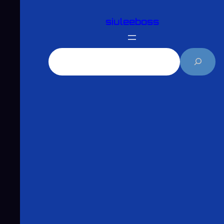
跳
siuleeboss
至
主
要
搜
內
尋
容