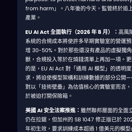
from harm」。八年後的今天，監管終於追
產業。
EU AI Act 全面執行（2026 年 8 月）：
高風險
系統的合規成本將使許多早期實驗室的營運預
增 30-50%。對於那些還沒有產品的虛擬獨角
獸，合規投入等於在燒錢清單上再加一項。更
的是，EU AI Act 對「通用 AI 模型」的透明
求，將迫使模型架構和訓練數據的部分公開—
對以「技術壁壘」為估值核心的實驗室而言，
於被迫打開保險箱。
美國 AI 安全法案推進：
雖然聯邦層面的全面
仍在拉鋸，但加州的 SB 1047 修正版已於 20
年初生效，要求訓練成本超過 1 億美元的模型