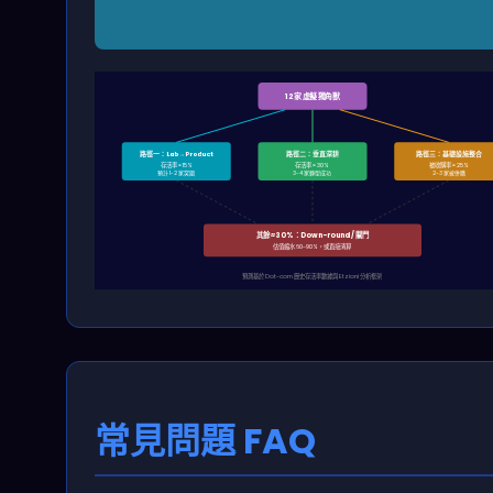
12 家虛擬獨角獸
路徑一：Lab→Product
路徑二：垂直深耕
路徑三：基礎設施整合
存活率 ≈ 15%
存活率 ≈ 30%
被收購率 ≈ 25%
預計 1-2 家突圍
3-4 家轉型成功
2-3 家被併購
其餘 ≈30%：Down-round / 關門
估值縮水 60-90%，或直接清算
預測基於 Dot-com 歷史存活率數據與 Etzioni 分析框架
常見問題 FAQ