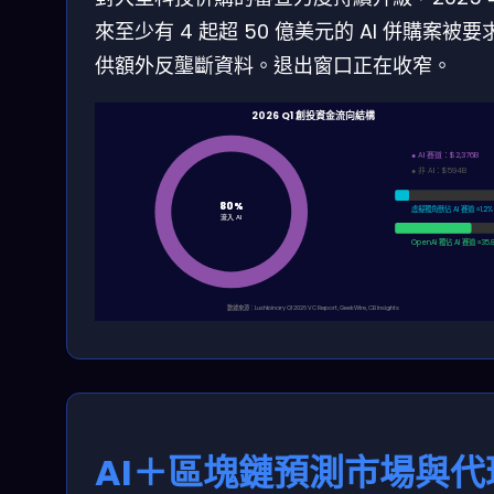
來至少有 4 起超 50 億美元的 AI 併購案被要
供額外反壟斷資料。退出窗口正在收窄。
2026 Q1 創投資金流向結構
● AI 賽道：$2,376B
● 非 AI：$594B
80%
80%
虛擬獨角獸佔 AI 賽道 ≈1.2%
流入 AI
流入 AI
OpenAI 獨佔 AI 賽道 ≈35.
數據來源：Lushbinary Q1 2026 VC Report, GeekWire, CB Insights
AI＋區塊鏈預測市場與代