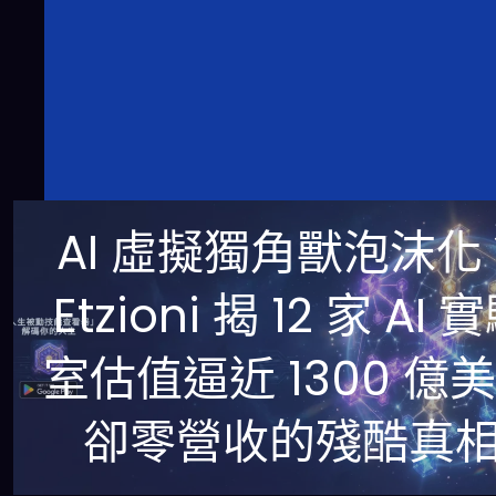
AI 虛擬獨角獸泡沫化
Etzioni 揭 12 家 AI 
室估值逼近 1300 億
卻零營收的殘酷真