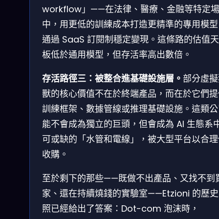
workflow」——在法律、醫療、金融等特定
中，用更低的訓練成本打造更精準的專用模型
通過 SaaS 訂閱制穩定變現。這條路的估值
板低於通用模型，但存活率高出數倍。
存活路徑三：被整合進基礎設施層。
部分虛擬
獸的核心價值不在於終端產品，而在於它們提
訓練框架、數據管線或推理基礎設施。這類公
能不會成為獨立的巨頭，但會成為 AI 生態系
可或缺的「水管和電線」，被大型平台以合理
收購。
至於剩下的那些——既做不出產品、又找不到
家、還在持續燒錢的實驗室——Etzioni 的歷
照已經給出了答案：Dot-com 泡沫時，