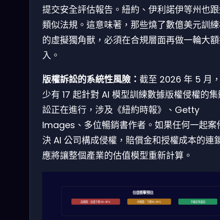
提交安全評估報告。紐約、伊利諾伊等州也跟
類似法規。這意味著，那些燒了數億美元訓練
的虛擬獨角獸，必須在合規層面再做一輪大額
入。
版權訴訟的系統性風險：
截至 2026 年 5 月
少有 17 起針對 AI 模型訓練數據版權侵權的
訟正在進行，涉及《紐約時報》、Getty
Images、多位暢銷書作者。如果任何一起案
決 AI 公司構成侵權，賠償金和授權成本的連
應將讓整個產業的估值模型重新計算。
估值衝擊預估
高風險：估值下修 20-40%
中風險：下修 10-25%
不確定性最高