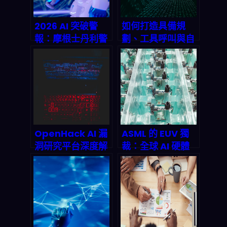
2026 AI 突破警
如何打造具備規
報：摩根士丹利警
劃、工具呼叫與自
告全球準備不足，
我批判能力的進階
劳动市场与电网面
Agentic AI 系
临十亿级冲击
統？2026 終極實
戰指南
OpenHack AI 漏
ASML 的 EUV 獨
洞研究平台深度解
裁：全球 AI 硬體
析：LLM 驅動的資
戰 actually 是一
安革命如何重塑
場 lithography
2026 企業防線
戰爭