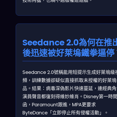
技術再猛，也繞不過版權這道牆。
Seedance 2.0為何在推
後迅速被好萊塢鐵拳逼停
Seedance 2.0號稱能用短提示生成好萊塢級
頻，訓練數據卻疑似直接抓取未授權的好萊塢
品。結果：病毒深偽影片快速蔓延，連經典角
演員聲音都復刻得維妙維肖。Disney第一時
函，Paramount跟進，MPA更要求
ByteDance「立即停止所有侵權活動」。