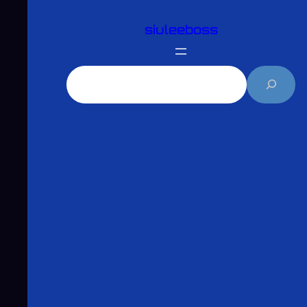
跳
siuleeboss
至
主
要
搜
內
尋
容