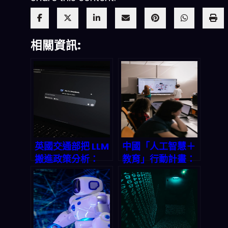
相關資訊:
英國交通部把 LLM
中國「人工智慧＋
搬進政策分析：
教育」行動計畫：
Google 雲端怎麼
2026 普及 AI 教育
把 10 萬筆民意
後，學校會怎麼
「變成可決策洞
變？（附風險與落
察」
地指南）