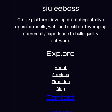
siuleeboss
Cross-platform developer creating intuitive
apps for mobile, web, and desktop. Leveraging
community experience to build quality
software.
Explore
About
Services
Time Line
Blog
Contact
Instagram