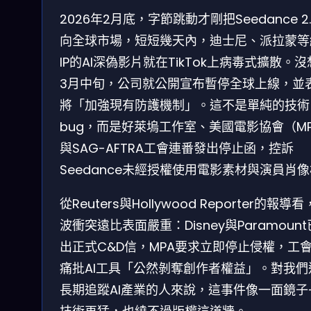
2026年2月底，字節跳動才剛把Seedance 2
向全球市場，短短幾天內，迪士尼、派拉蒙等
IP的AI深偽影片就在TikTok上病毒式擴散。
3月中旬，公司就公開宣布暫停全球上線，並
將「加強現有防護機制」。這不是單純的技術
bug，而是好萊塢工作室、美國電影協會（M
與SAG-AFTRA工會連番發出停止函，控訴
Seedance未經授權使用電影素材與演員肖
從Reuters與Hollywood Reporter的報導
波衝突遠比表面嚴重：Disney與Paramoun
出正式C&D信，MPA要求立即停止侵權，工
痛批AI工具「公然剝奪創作者權益」。對我們
長期追蹤AI產業的人來說，這事件像一面鏡子