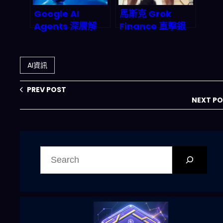
Google AI
馬斯克 Grok
Agents 深層解
Finance 直擊銀
析：從搜尋框到萬
行貸款業！AI語言
用助手的產業巨
模型結合強化學
變，2026年智能
習，如何在2027
AI資訊
代理市場誰能為
年重塑金融風險模
王？
型與自動交易？
PREV POST
NEXT P
搜
尋