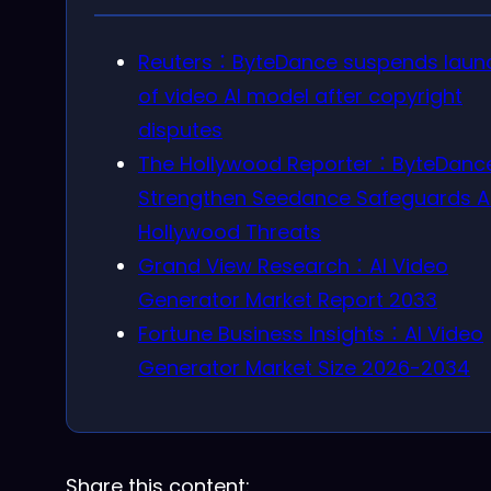
Reuters：ByteDance suspends laun
of video AI model after copyright
disputes
The Hollywood Reporter：ByteDance
Strengthen Seedance Safeguards A
Hollywood Threats
Grand View Research：AI Video
Generator Market Report 2033
Fortune Business Insights：AI Video
Generator Market Size 2026-2034
Share this content: