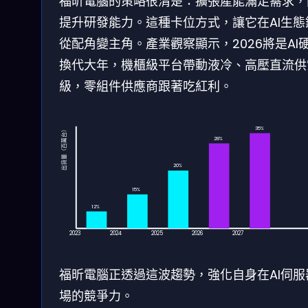
福昕電腦的策略很清楚：擴張產能滿足需求，
提升研發能力。這種卡位方式，讓它在AI生態
從配角變主角。產業觀察顯示，2026將是AI
換代大年，機櫃級平台帶動液冷、高壓直流供
級，零組件供應商跟著吃紅利。
35%
出貨量（百萬台）
28%
20%
15%
12%
2023
2024
2025
2026
2027
福昕電腦正透過這波趨勢，強化自身在AI伺服
場的競爭力。