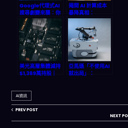
Google代理式AI
揭開 AI 計算成本
搜尋劇變來襲：你
暴降真相：
該如何重構2026
NVIDIA GTC
年的流量與可見度
2026 如何重塑你
戰略？
的自動化工作流程
美光高層集體減持
亞馬遜「不使用AI
$1,389萬持股｜
就出局」：
SEC檔案揭祕與
550,000個工作崗
2026記憶體超週
位的自動化革命如
期投資指南
何重塑2026年全
AI資訊
球商業版圖
PREV POST
NEXT P