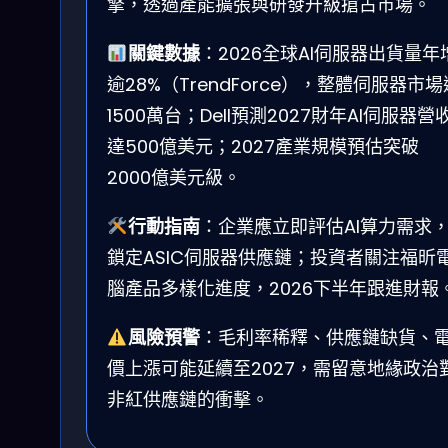
擎，透過產能擴張與研發升級搶占市場。
關鍵數據
：2026全球AI伺服器出貨量年
逾28%（TrendForce），整體伺服器市場
1500萬台；Dell預測2027財年AI伺服器營
達500億美元；2027產業規模預估突破
2000億美元級。
行動指南
：企業應立即評估AI算力需求
鎖定ASIC伺服器供應鏈；投資者關注福昕
腦產品多樣化進度，2026下半年跟進財報
風險預警
：毛利率稀釋、供應鏈缺貨、
價上漲可能延續至2027，需留意地緣政治
非紅供應鏈的衝擊。