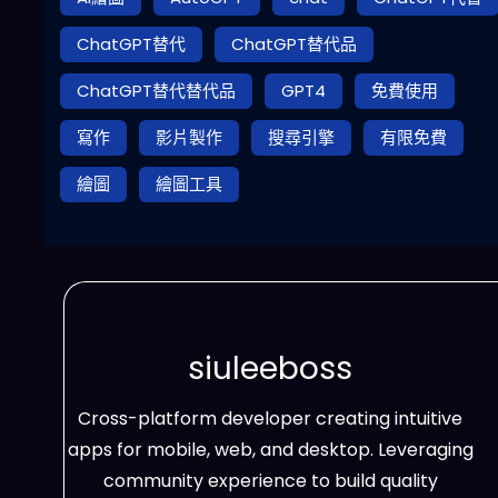
ChatGPT替代
ChatGPT替代品
ChatGPT替代替代品
GPT4
免費使用
寫作
影片製作
搜尋引擎
有限免費
繪圖
繪圖工具
siuleeboss
Cross-platform developer creating intuitive
apps for mobile, web, and desktop. Leveraging
community experience to build quality