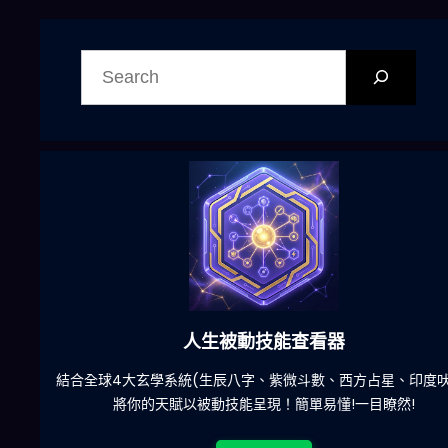
搜
尋
六合彩發達神器
陀)
減少超過500萬個低概率中獎組合，提高中獎率
立即下載