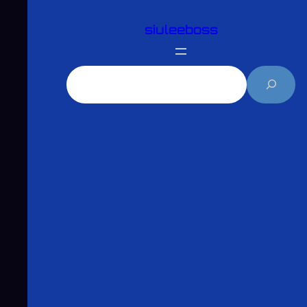
跳
siuleeboss
至
主
要
搜
內
尋
容