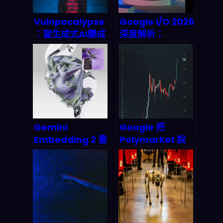
Vulnpocalypse
Google I/O 2026
：當生成式AI變成
深度解析：
「可自動化攻擊武
Agentic
器」，2026 企業
Workflow 會徹底
該怎麼守住零日與
顛覆你的 n8n 與
勒索節奏？
量化交易串流嗎？
Gemini
Google 把
Embedding 2 重
Polymarket 說
磅登場：多模態 AI
成「賭博服務」：
革命如何重塑
預測市場、AI 代理
2026 年搜尋引擎
與 2026 的數據/
與企業智能？
合規新賽局怎麼
接？