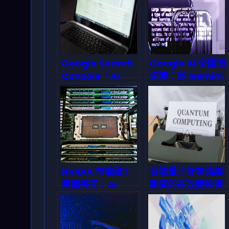
自動化與開發者生
態？
Google Search
Google AI 帝國的
Console「AI
逆襲：從 Gemini
Contribution」
到 TPU‑v5，
試點：用新分類把
2026 年它為何能
AI 內容的 SEO 成
贏下這場 AI 競
效算清楚（2026
賽？
版實戰指南）
NVIDIA 市值破 1
谷歌量子計算路線
萬億美元：AI
圖真的在改變投資
GPU 真的被高估
邏輯嗎？從 NISQ
了嗎？2026 年投
轉向 QPU＋QCC
資人該盯哪條更穩
的下一步