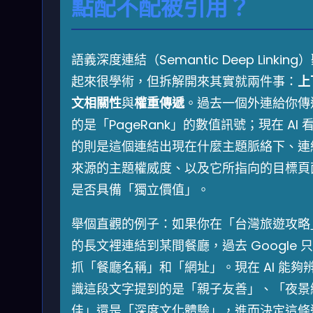
點配不配被引用？
語義深度連結（Semantic Deep Linking
起來很學術，但拆解開來其實就兩件事：
上
文相關性
與
權重傳遞
。過去一個外連給你傳
的是「PageRank」的數值訊號；現在 AI 
的則是這個連結出現在什麼主題脈絡下、連
來源的主題權威度、以及它所指向的目標頁
是否具備「獨立價值」。
舉個直觀的例子：如果你在「台灣旅遊攻略
的長文裡連結到某間餐廳，過去 Google 
抓「餐廳名稱」和「網址」。現在 AI 能夠
識這段文字提到的是「親子友善」、「夜景
佳」還是「深度文化體驗」，進而決定這條