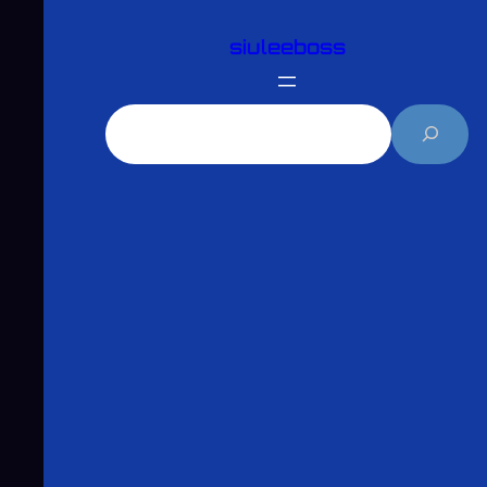
跳
siuleeboss
至
主
要
搜
內
尋
容