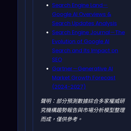
Search Engine Land－
Google AI Overviews &
Search Updates Analysis
Search Engine Journal－The
Evolution of Google AI
Search and Its Impact on
SEO
Gartner－Generative AI
Market Growth Forecast
(2024-2027)
聲明：部分預測數據綜合多家權威研
究機構趨勢報告與市場分析模型整理
而成，僅供參考。