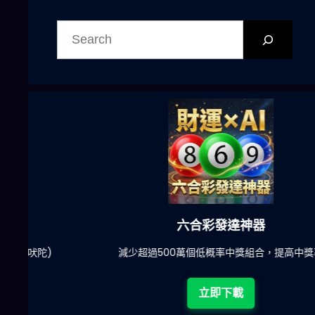
搜
尋
六合彩發達神器
陀)
減少超過500萬個低概率中獎組合，提高中獎率
立即下載