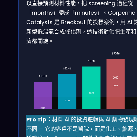
以直接預測材料性能，把 screening 過程從
「months」變成「minutes」。Corpernic
Catalysts 是 Breakout 的投標案例，用 AI
新型低温氨合成催化劑，這技術對化肥生產和
濟都關鍵。
$70.1B
$35B
$22.4B
$16.8B
2030
2028
2027
2026
2025
Pro Tip：
材料 AI 的投資邏輯與 AI 藥物發現
不同 — 它的客戶不是醫院，而是化工、能源