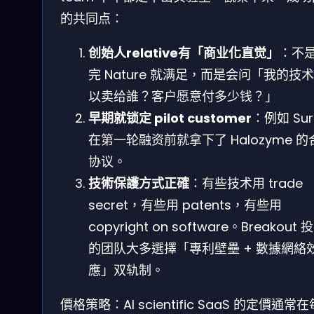
的共同点：
创始人relative有「商业化直觉」
：不
完 Nature 就满足，而是会问「我的技
以卖给誰？客户愿意付多少钱？」
早期就锁定 pilot customer
：例如 Sur 
在第一轮融资前就拿下了 Halozyme 的
协议。
技術保護方式正確
：有些技术用 trade
secret，有些用 patents，有些用
copyright on software。Breakout 
的团队大多選擇「專利壁壘 + 數據網絡
應」双轨制。
價格策略：AI scientific SaaS 的定價通常