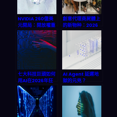
NVIDIA 260億美
創意代理商屍體上
元開局：開放權重
的新物种：2026
AI模型如何顛覆
年需求驅動型平台
2026年創業生態
崛起全解剖
系？
七大科技巨頭如何
AI Agent 延遲地
用AI在2026年狂
獄的元兇？
吸2.08兆美元？
WebSocket 持久
Magnificent
連線如何把回應時
Seven營收暴增的
間砍半
產業鏈真相