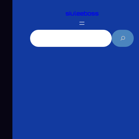
跳
siuleeboss
至
主
要
搜
內
尋
容