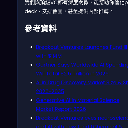
我們與頂級VC都有深度關係，能幫助你優化pi
deck、安排會面，甚至提供內部推薦。
參考資料
Breakout Ventures Launches Fund III
with $114M
Gartner Says Worldwide AI Spendin
Will Total $2.5 Trillion in 2026
AI in Drug Discovery Market Size & S
2026-2035
Generative AI In Material Science
Market Report 2026
Breakout Ventures eyes neuroscien
and AI with new fund (Chemical &