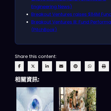
Engineering News)
Breakout Ventures raises $114M Fund 
Breakout Ventures III: Fund Perform
(PitchBook)
Share this content:
相關資訊: