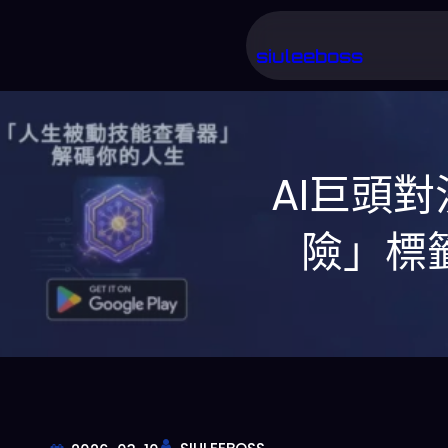
跳
至
siuleeboss
主
要
內
AI巨頭對
容
險」標籤