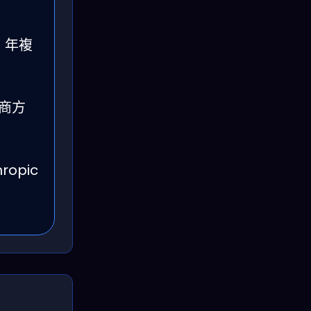
，年複
商方
opic