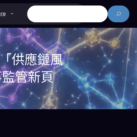
搜
re
尋
ic「供應鏈風
事監管新頁