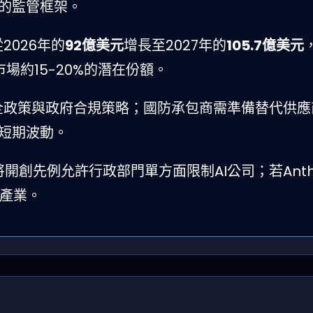
域的監管框架。
2026年的
92億美元
增長至2027年的
105.7億美元
市場約15-20%的潛在份額。
全政策與政府合規策略；國防承包商需準備替代供應
的短期波動。
創先例允許行政部門單方面限制AI公司；若Anthr
產業。