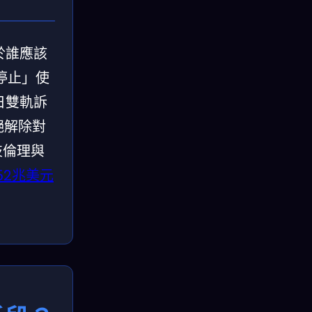
於誰應該
停止」使
9日雙軌訴
絕解除對
技倫理與
.52兆美元