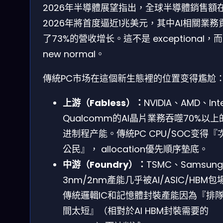
2026年半導體展望指出，全球半導體銷售額
2026年將首度逼近1兆美元，其中AI相關業務
了73%的營收增长。這不是 exceptional，
new normal。
傳統PC市场在這個新生態裡的位置变得尷尬
上游（Fabless）：
NVIDIA、AMD、Int
Qualcomm的AI晶片業務吞噬70%以上
进制程产能。傳統PC CPU/SOC变得『
公民』， allocation優先順序墊底。
中游（Foundry）：
TSMC、Samsun
3nm/2nm產能几乎被AI/ASIC/HBM包
傳統邏輯IC和記憶體封裝產能因為『排
間太短』（相對於AI HBM封裝需要的