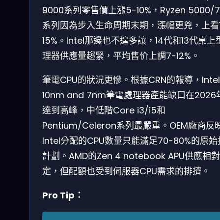
9000系列零售價上漲5-10%，Ryzen 5000/7
系列因為步入生命周期末期，漲幅更兇，上看1
15%。Intel那邊也不遑多讓，14代和13代桌上
理器供應量趨緊，平均售价上調7-12%。
筆電CPU的狀況更慘。根據CRN的報導，Inte
10nm and 7nm筆電處理器產能缺口在2026
達到高峰，中低階Core i3/i5和
Pentium/Celeron系列最嚴重。OEM廠商反
Intel分配的CPU數量只能滿足70-80%的原
計劃。AMD的Zen 4 notebook APU供應相
定，但配額也受到伺服器CPU需求的排擠。
Pro Tip：