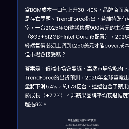
當BOM成本一口气上升30-40%，品牌商面
是存亡問題。TrendForce指出，若維持既有
率，一台2025年Q1建議售價900美元的主流
（8GB+512GB+Intel Core i5配置），202
終端售價必須上调到1,250美元才能cover成
但市場會接受嗎？
答案是：低端市场會萎縮，高端市場會吃肉。
TrendForce的出货预测，2026年全球筆電
量將下滑5.4%，約1.73亿台，這還包含了蘋
勢成長（+7.7%）。非蘋果品牌平均衰退幅度
超過8%。
筆電品牌出貨量2026年預測
Note: Brand A,B,C,D代表Windows OEM廠商