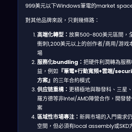
999美元以下Windows筆電的market spac
對其他品牌來說，只剩幾條路：
高端化轉型：
放棄500-800美元區間，
衝刺1,200美元以上的创作者/商用/游戏
場
服務化bundling：
把硬件利潤轉為服務
益，例如
『筆電+行動寬頻+雲端/securi
方案』
的三年合約模式
供应链重構：
更積極地與聯發科、三星
羅方德等非Intel/AMD陣營合作，開發
案
區域性市場專注：
新興市場的入門需求
空間，但必須有local assembly或SK