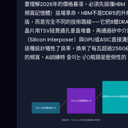
要理解2026年的價格暴漲，必須先搞懂HBM
頻寬記憶體）這場革命。HBM不是DDR5的升
版，而是完全不同的技術路線——它把8層DR
晶片用TSV硅貫通孔垂直堆疊，再通過矽中介
（Silicon Interposer）與GPU或ASIC直接
這種設計犧牲了良率，換來了每瓦超過256GB
的頻寬，AI訓練時 줄이는 I/O瓶頸是壓倒性的
消費級DRAM/NAND產能萎縮 
2026 AI記憶體產能 (%)
2024 AI記憶體產能 (%)
數據來源：TrendForce 2026年記憶體產能分配預測