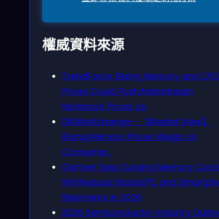
權威資料來源
TrendForce: Rising Memory and CPU
Prices Could Push Mainstream
Notebook Prices Up
DRAMeXchange – 【Market View】
Rising Memory Prices Weigh on
Consumer…
Gartner Says Surging Memory Cost
Will Reduce Global PC and Smartp
Shipments in 2026
2026 Semiconductor Industry Outloo