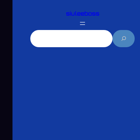
跳
siuleeboss
至
主
要
搜
內
尋
容