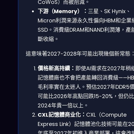
CoWoS）而被削減。
下游（Memory）：
三星、SK Hynix、
Micron利潤来源永久性偏向HBM和企業
SSD。消費級DRAM和NAND利潤薄，產
斷收縮。
這意味著2027-2028年可能出現幾個新常態
價格新高持續：
即使AI需求在2027年稍
記憶體廠也不會把產能轉回消費級——H
毛利率實在太迷人。預估2027年DDR5
可能比2026年高點回跌15-20%，但仍
2024年貴一倍以上。
CXL記憶體商业化：
CXL（Compute
Express Link）記憶體池化技術可能在20
年底至2027年初進入商業部署，這會改