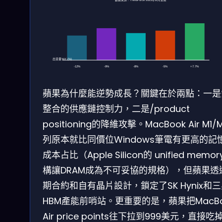
數據來源：TrendForce 2025年12月更新
出貨量YoY (%)
-12%
-9%
-8%
-5%
+7.7%
蘋果為什麼能逆勢成長？關鍵在於兩點：一是
整合的供應鏈控制力，二是/product
positioning的降維攻擊。MacBook Air M1/
列原本就比同價位Windows筆電有更高的記
成本占比（Apple Silicon的 unified memo
構讓DRAM成為不可妥協的規格），但蘋果透
期合約和自有晶片設計，鎖定了SK Hynix和
HBM產能前哨站。更重要的是，蘋果把MacBo
Air price points往下拉到999美元，直接吃