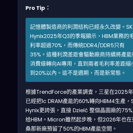
Pro Tip：
記憶體製造商的利潤结构已經永久改變。SK
Hynix2025年Q3的季報顯示，HBM業務的
利率超過70%，而傳統DDR4/DDR5只有
35%。這種利潤差距會驅動廠商持續將產能
消費級轉向AI專用，直到兩者毛利率差距縮
到20%以內。這不是週期，而是新常態。
根據TrendForce的產業調查，三星在2025年
已經把1c DRAM產能的60%轉向HBM4生產，
Hynix更誇張，直接 Dzielć 整個晶圓廠的75
给HBM。Micron雖然起步晚，但2026年也
桑那新廠預留了50%的HBM產能空間。