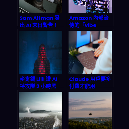
Sam Altman 發
Amazon 內部流
出 AI 末日警告！
傳的「vibe
2026 年企業還敢
coding」10 大心
盲目擁抱人工智慧
法：2026 年靠 AI
嗎？
實現躺平收入的關
鍵技術
麥肯錫 Lilli 遭 AI
Claude 用戶要多
特攻隊 2 小時黑
付費才能用
掉：2026 企業 AI
OpenClaw：
安全防禦戰全面升
Freestyle 2.0 企
級
業 API 時代的成本
戰，你準備好了
嗎？