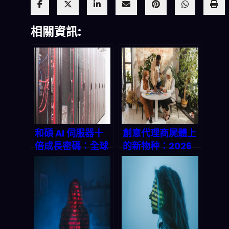
相關資訊:
和碩 AI 伺服器十
創意代理商屍體上
倍成長密碼：全球
的新物种：2026
产能布局與
年需求驅動型平台
market timing
崛起全解剖
的完美化學作用