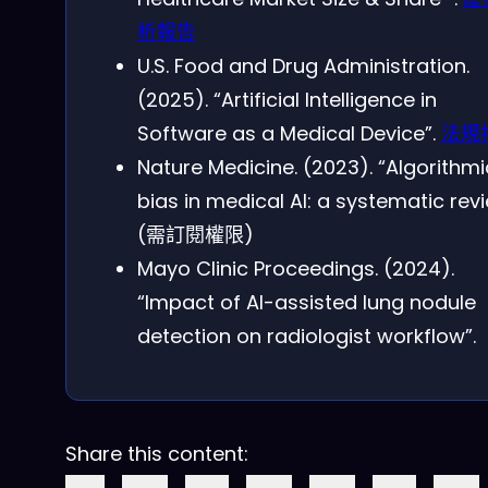
析報告
U.S. Food and Drug Administration.
(2025). “Artificial Intelligence in
Software as a Medical Device”.
法規
Nature Medicine. (2023). “Algorithmi
bias in medical AI: a systematic revi
(需訂閱權限)
Mayo Clinic Proceedings. (2024).
“Impact of AI-assisted lung nodule
detection on radiologist workflow”.
Share this content: