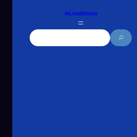
跳
siuleeboss
至
主
要
搜
內
尋
容