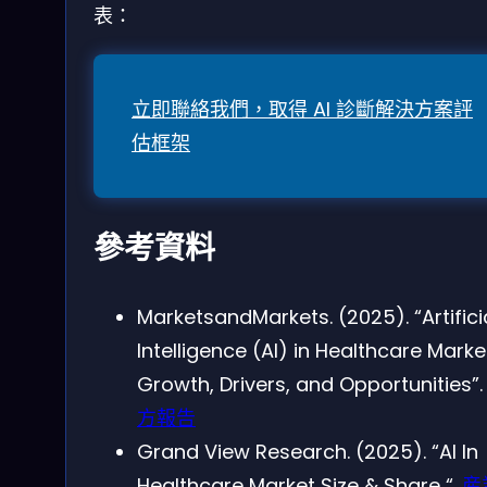
表：
立即聯絡我們，取得 AI 診斷解決方案評
估框架
參考資料
MarketsandMarkets. (2025). “Artifici
Intelligence (AI) in Healthcare Marke
Growth, Drivers, and Opportunities”
方報告
Grand View Research. (2025). “AI In
Healthcare Market Size & Share “.
産