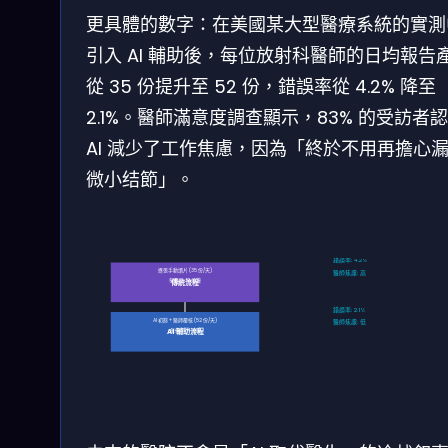
更具體的數字：在美國某大型醫療系統的實測
引入 AI 輔助後，每位放射科醫師的日均報告
從 35 份提升至 52 份，錯誤率從 4.2% 降至
2.1%。醫師滿意度調查顯示，83% 的受訪者
AI 減少了工作焦慮，因為「終於不用再擔心
微小结節」。
錯誤率: 4.2%
逐張手動讀片 (35 份/天)
醫師焦慮: 高
每張 5-10 分鐘
傳統流程
錯誤率: 2.1%
AI 初篩 + 醫師覆核 (52 份/天)
醫師焦慮: 低
每例 2-4 分鐘
AI 輔助流程