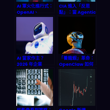
AI 軍火化進行式：
CIA 進入「反思
OpenAI、
點」：當 Agentic
Google、
AI 能自動生成情資
Anthropic 與五
報告，人類分析師
角大樓的黑暗交易
還能守住什麼底
何時引爆全球危
線？
機？
AI 當家作主？
「養龍蝦」革命：
2026 年企業
OpenClaw 如何
management
用 60 天顛覆全球
révolution：機
AI 格局？深度解析
器人總經理出道實
2026 年 AI
錄
Agent 爆发潮