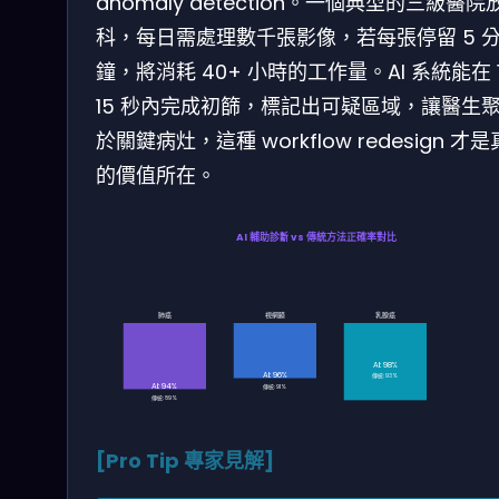
anomaly detection。一個典型的三級醫院
科，每日需處理數千張影像，若每張停留 5 
鐘，將消耗 40+ 小時的工作量。AI 系統能在 1
15 秒內完成初篩，標記出可疑區域，讓醫生
於關鍵病灶，這種 workflow redesign 才
的價值所在。
AI 輔助診斷 vs 傳統方法正確率對比
肺癌
視網膜
乳腺癌
AI: 98%
AI: 96%
傳統: 93%
AI: 94%
傳統: 91%
傳統: 89%
[Pro Tip 專家見解]