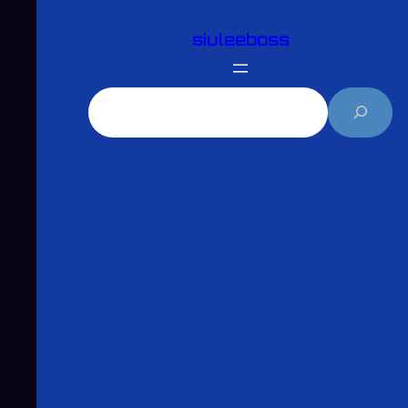
跳
siuleeboss
至
主
要
搜
內
尋
容