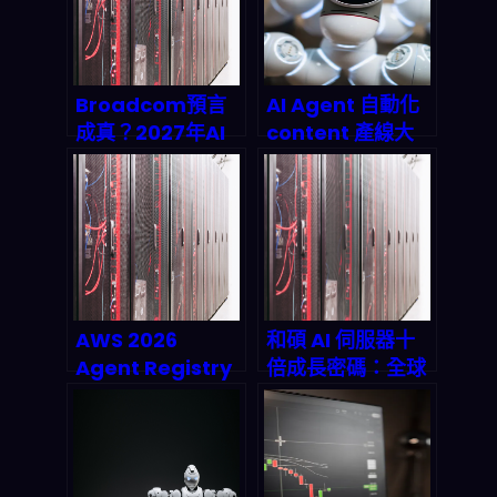
Broadcom預言
AI Agent 自動化
成真？2027年AI
content 產線大
芯片市場破千億美
揭密：Global
元，中小企業API
Mofy
成本恐迎來暴漲時
OpenClaw 整合
代
如何顛覆 2026 內
容產業鏈？
AWS 2026
和碩 AI 伺服器十
Agent Registry
倍成長密碼：全球
全面解析：自主 AI
产能布局與
代理如何 3 分鐘打
market timing
造被動收入機器並
的完美化學作用
重塑企業自動化？