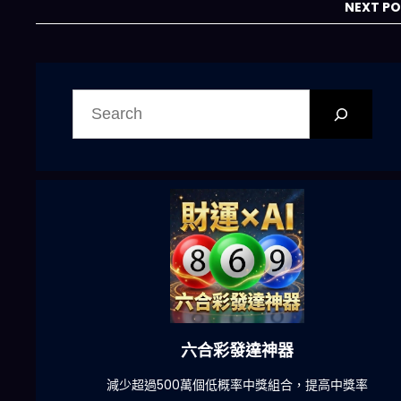
NEXT P
搜
尋
六合彩發達神器
陀)
減少超過500萬個低概率中獎組合，提高中獎率