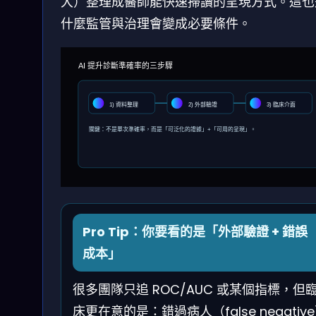
大）整理成醫師能快速掃讀的呈現方式。這也
什麼監管與治理會變成必要條件。
AI 提升診斷準確率的三步驟
1) 資料整理
2) 外部驗證
3) 臨床介面
關鍵：不是單次準確率，而是「可泛化的證據」+「可用的呈現」。
Pro Tip：你要看的是「外部驗證 + 錯誤
成本」
很多團隊只追 ROC/AUC 或某個指標，但
床更在意的是：錯過病人（false negativ