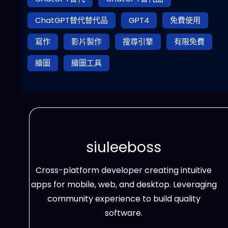
ChatGPT替代替代品
GPT4
免費使用
寫作
影片製作
搜尋引擎
有限免費
繪圖
繪圖工具
siuleeboss
Cross-platform developer creating intuitive
apps for mobile, web, and desktop. Leveraging
community experience to build quality
software.