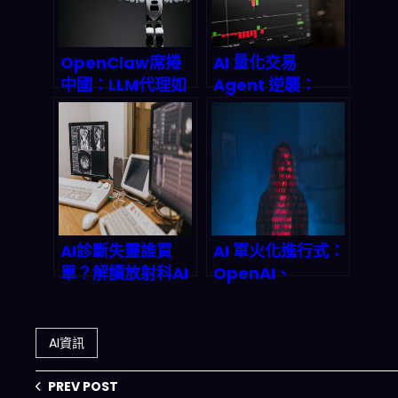
OpenClaw席捲
AI 量化交易
中國：LLM代理如
Agent 逆襲：
何重塑金融、電商
Aaron Dishner
與政府，又將如何
的全自治交易系統
被監管反噬？
如何改寫 2026 躺
平投資法則
AI診斷失靈誰買
AI 軍火化進行式：
單？解讀放射科AI
OpenAI、
跑法與法律责任的
Google、
灰色地帶
Anthropic 與五
角大樓的黑暗交易
AI資訊
何時引爆全球危
機？
PREV POST