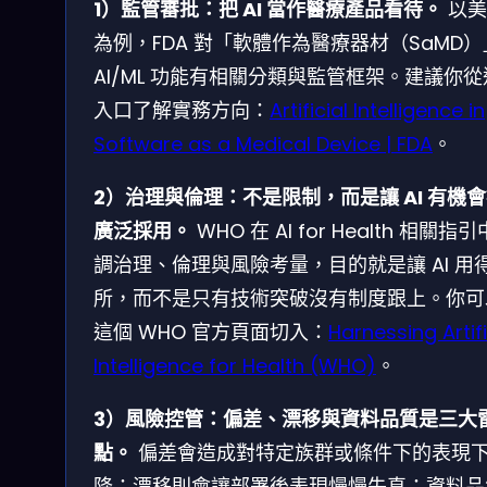
1）監管審批：把 AI 當作醫療產品看待。
以美
為例，FDA 對「軟體作為醫療器材（SaMD
AI/ML 功能有相關分類與監管框架。建議你
入口了解實務方向：
Artificial Intelligence in
Software as a Medical Device | FDA
。
2）治理與倫理：不是限制，而是讓 AI 有機
廣泛採用。
WHO 在 AI for Health 相關指
調治理、倫理與風險考量，目的就是讓 AI 用
所，而不是只有技術突破沒有制度跟上。你可
這個 WHO 官方頁面切入：
Harnessing Artifi
Intelligence for Health (WHO)
。
3）風險控管：偏差、漂移與資料品質是三大
點。
偏差會造成對特定族群或條件下的表現
降；漂移則會讓部署後表現慢慢失真；資料品