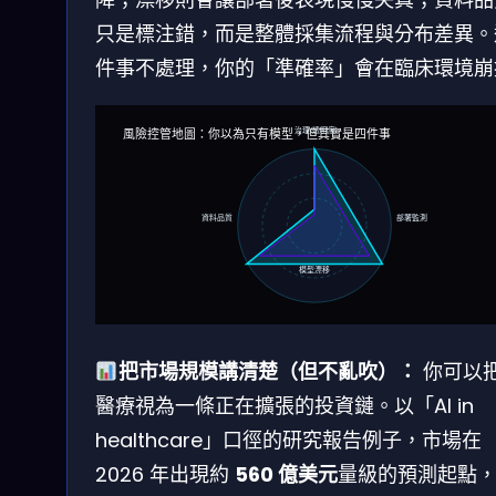
只是標注錯，而是整體採集流程與分布差異。
件事不處理，你的「準確率」會在臨床環境崩
治理/透明度
風險控管地圖：你以為只有模型，但其實是四件事
資料品質
部署監測
模型漂移
把市場規模講清楚（但不亂吹）：
你可以把 
醫療視為一條正在擴張的投資鏈。以「AI in
healthcare」口徑的研究報告例子，市場在
2026 年出現約
560 億美元
量級的預測起點