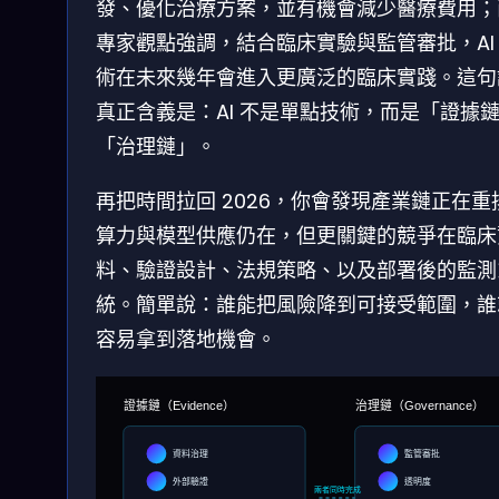
發、優化治療方案，並有機會減少醫療費用；
專家觀點強調，結合臨床實驗與監管審批，AI
術在未來幾年會進入更廣泛的臨床實踐。這句
真正含義是：AI 不是單點技術，而是「證據鏈
「治理鏈」。
再把時間拉回 2026，你會發現產業鏈正在重
算力與模型供應仍在，但更關鍵的競爭在臨床
料、驗證設計、法規策略、以及部署後的監測
統。簡單說：誰能把風險降到可接受範圍，誰
容易拿到落地機會。
證據鏈（Evidence）
治理鏈（Governance）
資料治理
監管審批
外部驗證
透明度
兩者同時完成