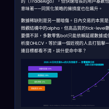
的（TradeAlgo），但快速增長的用戶基數
意味著——同質化策略的擁擠度也在飆升。
數據稀缺則是另一層暗傷。日內交易的本質是
微觀結構中的alpha，但高品質的tick-level
要價不菲，多數零售bot只能依賴延遲數據或
析度OHLCV，等於讓一個近視的人去打狙擊
連目標都看不清，談什麼命中率？
2026 AI日內交易Bot四大失效殺手 — 影響權重分析
全球AI交易市場規模趨勢
流動性衰退 32%
$
2
過度擬合 28%
2027E
規則漂移 22%
2026
黑箱黑洞 18%
2025
2024
$18B
2023
數據來源：Mordor Intelligence, The Business Research Company, TradeAlgo 2026 Reports