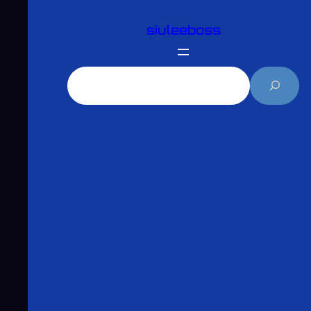
跳
siuleeboss
至
主
要
搜
內
尋
容