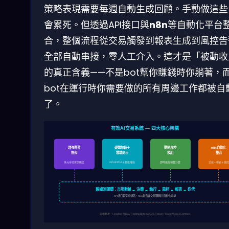
策略表現需要每週自動生成回顧。手動做這些
會累死。但透過API接口與
n8n
等自動化平台
合，整個流程從交易觸發到報表生成到風控告
全部自動串接，零人工介入。這才是「被動收
的真正含義——不是bot幫你賺錢時你躺著，
bot在運行時你需要做的所有周邊工作都被自
了。
有效AI交易系統 — 四大核心架構
增強學習
硬體加速＋
動態風控
n8n自動化
框架
雲端同步
模組
整合
多元市場資訊融合
GPU/FPGA＋秒級推送
即時風險預算計算
交易＋報表＋風控
數據流閉環：市場數據 → 決策 → 執行 → 風控 → 報表 → 迭代
API接口貫穿全鏈路，n8n負責非交易邏輯的自動化編排
架構參考：Leading AI Day Trading Bots in 2026 Report / TradeAlgo / 3Commas