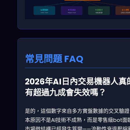
📊 即時報表
🔔 告警推送
🔄 策略迭代
🤖 AGI解釋
每週自動回顧
自然語言決策說
Sheets / Notion
Telegram / Email
常見問題 FAQ
2026年AI日內交易機器人真
有超過九成會失效嗎？
是的，這個數字來自多方實盤數據的交叉驗證
本原因不是AI技術不成熟，而是零售級bot面
市場微結構已經發生質變——流動性衰退壓縮