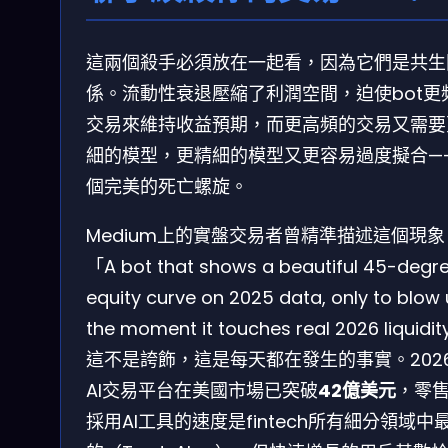
這兩個殺手必須放在一起看，因為它們是共生
係。流動性衰退壓縮了利潤空間，迫使bot更
交易來維持收益預期，而更高頻的交易又需要
細的模型，更精細的模型又更容易過度擬合—
個完美的死亡螺旋。
Medium上的實盤交易者曾精準描述這個現象
「A bot that shows a beautiful 45-degr
equity curve on 2025 data, only to blow
the moment it touches real 2026 liquidit
這不是誇飾，這是每天都在發生的事實。202
AI交易平台在美國市場已突破
42億美元
，零
採用AI工具的速度是fintech所有細分領域中