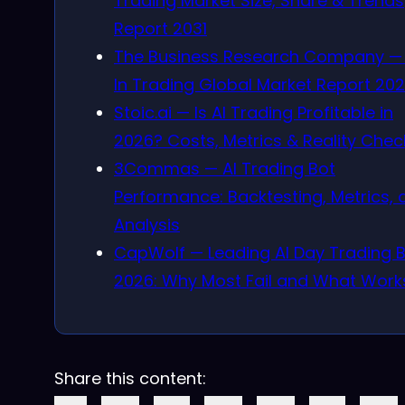
Trading Market Size, Share & Trends
Report 2031
The Business Research Company — 
In Trading Global Market Report 20
Stoic.ai — Is AI Trading Profitable in
2026? Costs, Metrics & Reality Chec
3Commas — AI Trading Bot
Performance: Backtesting, Metrics, 
Analysis
CapWolf — Leading AI Day Trading 
2026: Why Most Fail and What Work
Share this content: