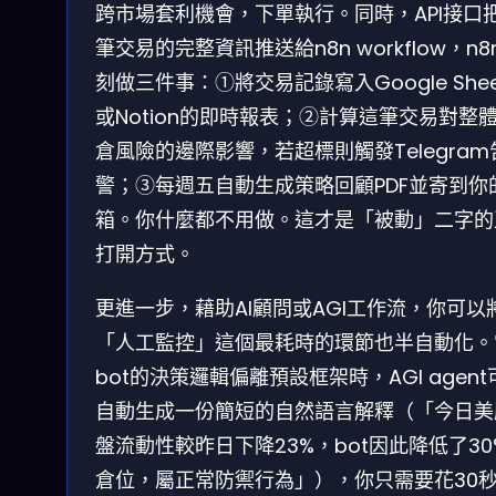
跨市場套利機會，下單執行。同時，API接口
筆交易的完整資訊推送給n8n workflow，n8
刻做三件事：①將交易記錄寫入Google Shee
或Notion的即時報表；②計算這筆交易對整
倉風險的邊際影響，若超標則觸發Telegram
警；③每週五自動生成策略回顧PDF並寄到你
箱。你什麼都不用做。這才是「被動」二字的
打開方式。
更進一步，藉助AI顧問或AGI工作流，你可以
「人工監控」這個最耗時的環節也半自動化。
bot的決策邏輯偏離預設框架時，AGI agent
自動生成一份簡短的自然語言解釋（「今日美
盤流動性較昨日下降23%，bot因此降低了30
倉位，屬正常防禦行為」），你只需要花30