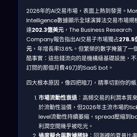
2026年的AI交易市場，表面上熱到發燙。Mor
Intelligence數據顯示全球演算法交易市場規
達
202.3億美元
，The Business Research
Company報告指出AI交易子市場獨占
278.
元
，年增長率13.6%。但繁榮的數字掩蓋了一
酷事實：這些錢流向的是機構級基礎設施，不
訂閱的那個月費49刀的SaaS bot。
四大根本原因，像四把暗刀，精準切割你的帳
市場流動性衰退
：高頻交易的利潤本質
於流動性溢價，但2026年主流市場的tic
level流動性持續萎縮，spread壓縮到b
利潤空間幾乎被吃光。
過度擬合與數據稀缺
：回測裡的夏普比