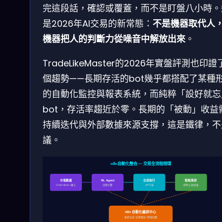
完這段話，確認或覆蓋，而不是盯盤八小時。
是2026年AI交易的新常態：
不是機器取代人
機器把人的判斷力從噪音中解放出來
。
TradeLikeMaster的2026年實盤評測也印
個趨勢——長期存活的bot幾乎都搭配了某種
的自動化監控與報表系統，而純粹「設好就忘
bot，存活率趨近於零。長期的「被動」收益
持續迭代與外部數據來源支撐，這是鐵律，不
議。
n8n自動化整合 — 交易全流程閉環
市場數據
交易執行
動態風控
RL Agent
Order Book / 鏈上
決策引擎
即時止損/減倉
API下單
n8n 自動化編排中心
報表生成 / 告警推送 / 策略回顧