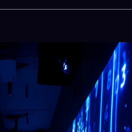
今晚吃什麽
鍵配搭出三餸一湯的完美晚餐組合,以後免除晚餐吃什麽的煩
結合全球
惱
吠陀
立即下載