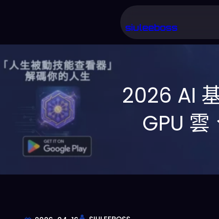
跳
至
siuleeboss
主
要
內
2026 A
容
GPU 