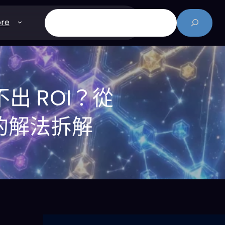
搜
re
尋
不出 ROI？從
署的解法拆解