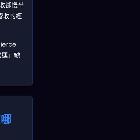
回收卻慢半
營收的經
erce
營運」缺
在哪