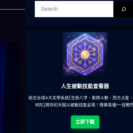
搜
尋
人生被動技能查看器
4大玄學系統(生辰八字、紫微斗數、西方占星、印度
減少超過
)將你的天賦以被動技能呈現！簡單易懂!一目瞭然!
立即下載