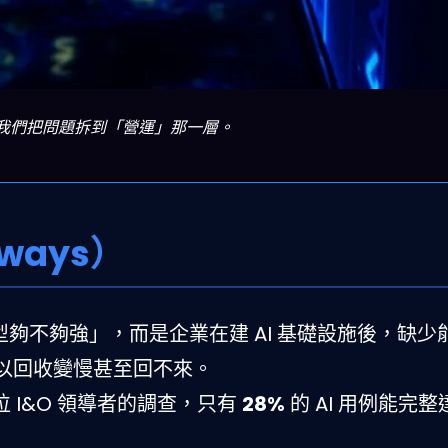
住？我們把問題拆到「營運」那一層。
ways）
型夠不夠強」，而是企業在建 AI 基礎設施後，缺少
以回收變慢甚至回不來。
2 位 I&O 領導者的調查，只有
28%
的 AI 用例能完整達