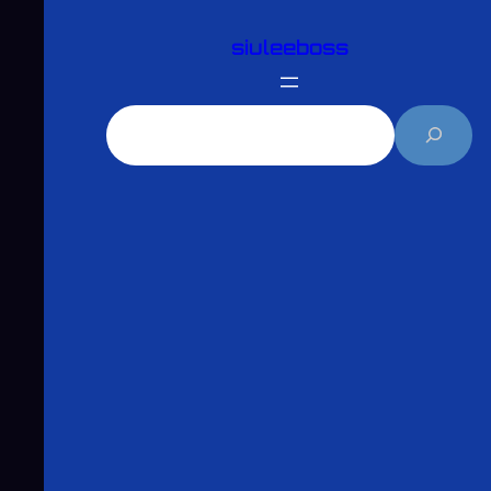
跳
siuleeboss
至
主
要
搜
內
尋
容