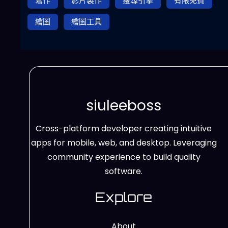
寫作
影片製作
搜尋引擎
有限免費
繪圖
繪圖工具
siuleeboss
Cross-platform developer creating intuitive
apps for mobile, web, and desktop. Leveraging
community experience to build quality
software.
Explore
About