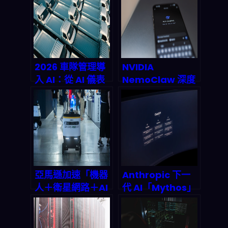
與自動化把自己重
交易變得更像工
新打包？
程？
2026 車隊管理導
NVIDIA
入 AI：從 AI 儀表
NemoClaw 深度
板到預測維修與工
剖析：你的私人 AI
作流自動化，真的
助手時代正式降
能省多少？
臨？
亞馬遜加速「機器
Anthropic 下一
人＋衛星網路＋AI
代 AI「Mythos」
晶片」：2026起
牽動美國政策：安
智慧硬體與雲端服
全、監管與國家戰
務的全鏈路重組你
略合作到底在談什