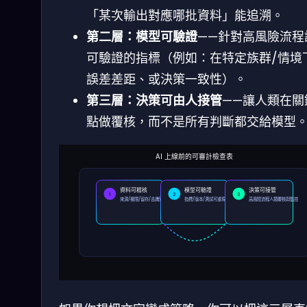
「某次輸出對應哪批資料」能追溯。
第二層：模型可驗證
——針對高風險流程
可驗證的指標（例如：在特定族群/情境
誤差差距、或決策一致性）。
第三層：決策可由人接管
——讓人類在關
點做覆核，而不是所有判斷都交給模型
AI 上線前的可審計檢查表
資料可稽核
模型可驗證
決策可接管
1
2
3
來源/權限/留存/去識別化可查
指標/版本/測試可重現與對齊
高風險流程人類覆核與監控