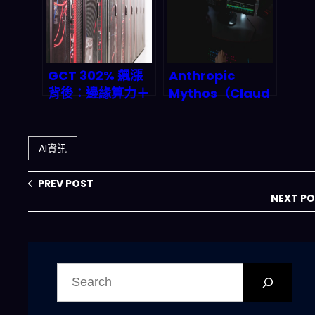
該怎麼跟？
麼？
GCT 302% 飆漲
Anthropic
背後：邊緣算力＋
Mythos（Claud
自動部署的雲端 AI
e Mythos
機會，2026 投資
Preview）會不會
人該怎麼看？
變成 2026 的「AI
AI資訊
駭客指南針」？從
弱點掃描到防禦投
PREV POST
資的完整拆解
NEXT P
搜
尋