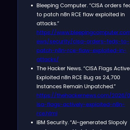
Bleeping Computer. “CISA orders fe
to patch n8n RCE flaw exploited in
attacks.”
https://www.bleepingcomputer.co
ews/security/cisa-orders-feds-to-
patch-n8n-rce-flaw-exploited-in-
attacks/
The Hacker News. “CISA Flags Active
Exploited n8n RCE Bug as 24,700
Instances Remain Unpatched.”
https://thehackernews.com/2026/
isa-flags-actively-exploited-n8n-
rce.html
IBM Security. “AI-generated Slopoly