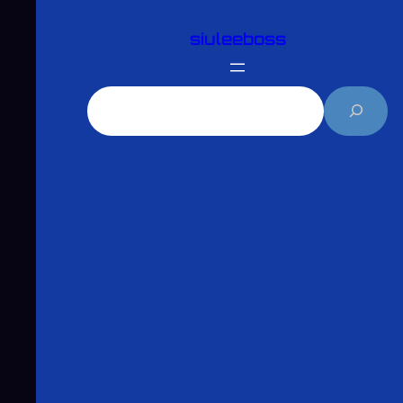
跳
siuleeboss
至
主
要
搜
內
尋
容