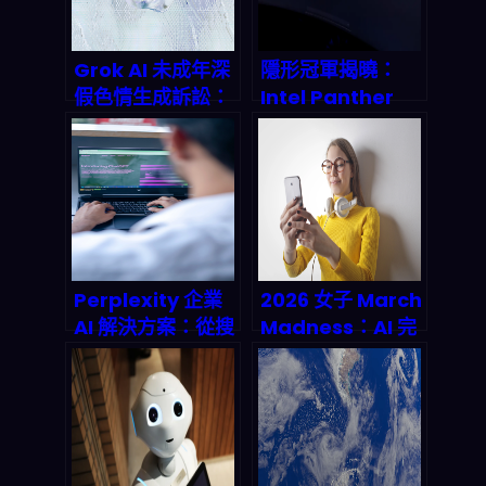
場預測
Grok AI 未成年深
隱形冠軍揭曉：
假色情生成訴訟：
Intel Panther
xAI 2026 官司將
Lake M2 Pro 搭
如何重塑全球 AI
配 OpenClaw 如
產業監管與兆美元
何顛覆邊緣 AI 隱
市場未來？
私與成本遊戲？
Perplexity 企業
2026 女子 March
AI 解決方案：從搜
Madness：AI 完
尋引擎到決策智能
美預測每場 NCAA
體的關鍵轉型
比賽？Microsoft
Copilot 直接把
bracket 吃乾抹
淨！