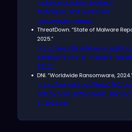
malware-notable-ai-driven-
techniques-and-persistent-
ransomhub-threats/
ThreatDown. “State of Malware Rep
2025.”
https://www.threatdown.com/blog/
eatdown-state-of-malware-report
2025/
DNI. “Worldwide Ransomware, 2024.
https://www.dni.gov/files/CTIIC/d
ents/products/Worldwide_Ranso
e_2024.pdf