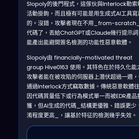
Slopoly的後門程式，這傢伙與Interlock勒
活動掛鉤，而且極有可能是用生成式AI工具寫
的。沒錯，攻擊者現在不用_from-scratch
代碼了，丟給ChatGPT或Claude幾行提示
能產出能避開簽名檢測的功能性惡意軟體。
Slopoly由 financially-motivated threat
group Hive0163 使用。其特色在於持久化
攻擊者能在被攻陷的伺服器上潛伏超過一週，
通過Interlock方式竊取數據。傳統惡意軟體
因代碼質量低下或行為模式單一而被EDR產品
獲，但AI生成的代碼_結構更優雅、錯誤更少
淆程度更高_，讓基於特征的檢測幾乎失效。