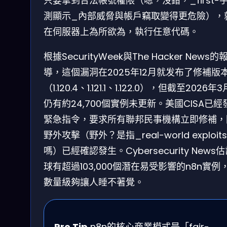
只要拿到合法帳號權限（嗯，沒錯，_first-
測顯示_內部威脅與帳戶竊取變得更危險），
在伺服器上為所欲為，執行任意代碼。
根據SecurityWeek與The Hacker News的
導，這個漏洞在2025年12月就发布了修補版
（1.120.4、1.121.1、1.122.0），但截至2026年
仍有約24,700個實例未更新。美國CISA已經
緊急指令，要求所有聯邦民事機構立即修補，
野外攻擊（野外？是指_real-world exploit
嗎）已經確認發生。Cybersecurity News
球有超過103,000個潛在易受影響的n8n實例
數量級夠讓人睡不著覺。
Pro Tip
n8n的核心商業模式是「fair-