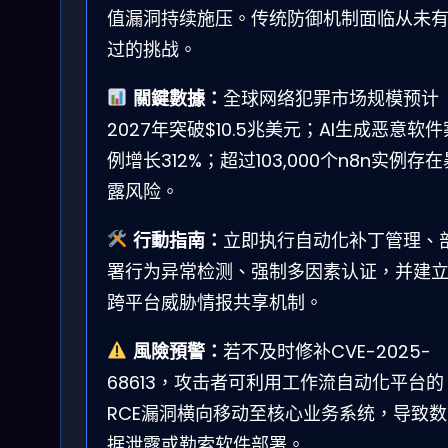
值漏洞持续施压。传统防御机制面临从未
过的挑战。
關鍵數據：
全球网络犯罪市场规模预计
2027年突破$10.5兆美元；AI生成恶意软件
例增长312%；超过103,000个n8n实例存在
露风险。
行動指南：
立即执行自动化补丁管理、
署行为异常检测、强制多因素认证，并建
跨平台威胁情报共享机制。
風險預警：
若不及时修补CVE-2025-
68613，攻击者可利用工作流自动化平台的
RCE漏洞横向移动至核心业务系统，导致数
据泄露或勒索软件部署。