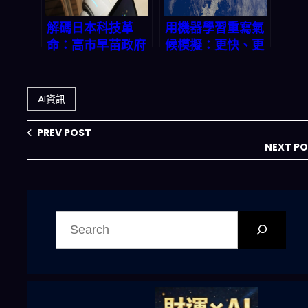
解碼日本科技革
用機器學習重寫氣
命：高市早苗政府
候模擬：更快、更
砸 ¥1.5 兆美元
省電、更長時間窗
playing
的「下一代地球系
Hardball with
統」怎麼來？
AI資訊
AI、量子計算、無
人機三大命運棋子
PREV POST
NEXT P
搜
尋