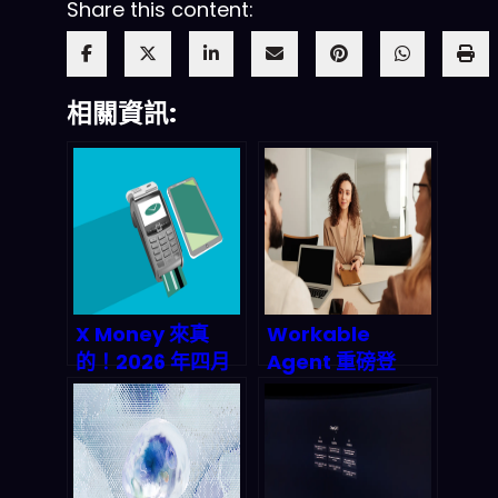
Share this content:
相關資訊:
X Money 來真
Workable
的！2026 年四月
Agent 重磅登
beta 即將炸裂金
場：Agentic AI
融圈
如何顛覆傳統招聘
流程？2026 年完
整的深度剖析與市