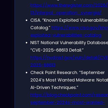
https://www.theregister.com/2026
13/interpol_operation_synergia/
CISA. “Known Exploited Vulnerabilitie
Catalog.”
https://www.cisa.gov/kn
exploited-vulnerabilities-catalog
NIST National Vulnerability Database
“CVE-2025-68613 Detail.”
https://nvd.nist.gov/vuln/detail/CV
2025-68613
Check Point Research. “September
2024’s Most Wanted Malware: Nota
AI-Driven Techniques.”
https://blog.checkpoint.com/resea
september-2024s-most-wanted-