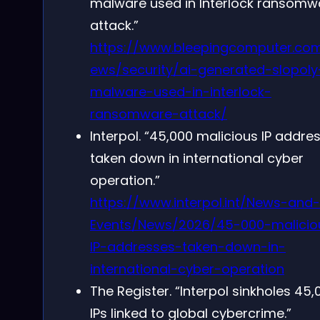
malware used in Interlock ransomw
attack.”
https://www.bleepingcomputer.co
ews/security/ai-generated-slopoly
malware-used-in-interlock-
ransomware-attack/
Interpol. “45,000 malicious IP addre
taken down in international cyber
operation.”
https://www.interpol.int/News-and-
Events/News/2026/45-000-malicio
IP-addresses-taken-down-in-
international-cyber-operation
The Register. “Interpol sinkholes 45,
IPs linked to global cybercrime.”