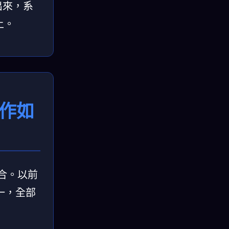
出來，系
上。
 合作如
融合。以前
一，全部