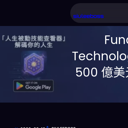
跳
至
siuleeboss
主
要
Fun
內
Techno
容
500 