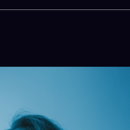
今晚吃什麽
一鍵配搭出三餸一湯的完美晚餐組合,以後免除晚餐
惱
立即下載