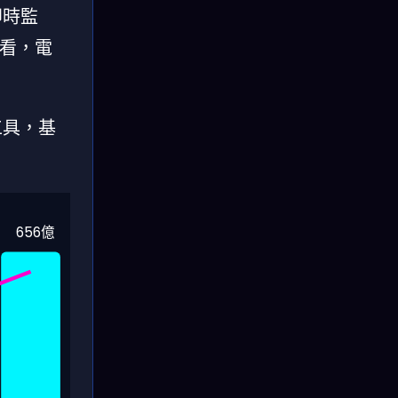
即時監
想看，電
工具，基
656億