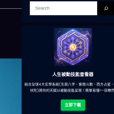
搜
尋
人生被動技能查看器
吃什麽的煩
結合全球4大玄學系統(生辰八字、紫微斗數、西方占星、
吠陀)將你的天賦以被動技能呈現！簡單易懂!一目瞭然!
立即下載