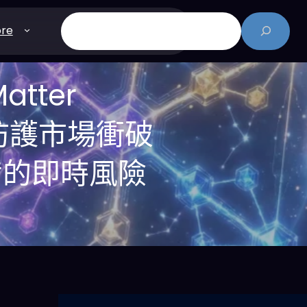
搜
re
尋
atter
 欺詐防護市場衝破
備的即時風險