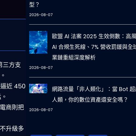
型？
2026-08-07
歐盟 AI 法案 2025 生效倒數：高
AI 合規生死線、7% 營收罰鍰與全
業鏈重組深度解析
，第三方支
2026-08-07
半。
逼近 450
網路流量「非人類化」：當 Bot 超
猛。
人類，你的數位資產還安全嗎？
型電商則把
2026-08-07
若不升級多