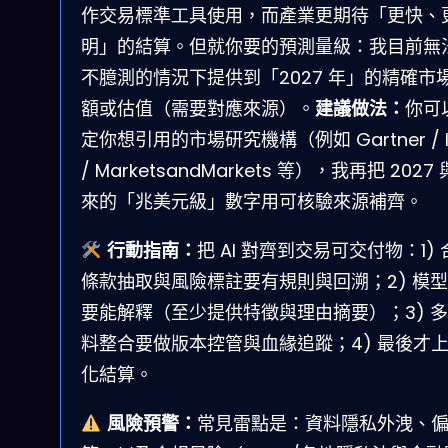
作交易標準工具使用，而產業更期待「更快、
明」的結算。但就你要的預測量級：我目前無
不臆測的情況下提供到「2027 年」的精確市
額或估值（需要對應來源）。
建議做法：
你可
定你想引用的市場研究機構（例如 Gartner / I
/ MarketsandMarkets 等），我再把 2027
來的「兆美元級」數字用可核驗來源補齊。
行動指南：
把 AI 對齊到交易可交付物：1) 
條款抽取與風險標註要有規則與回溯；2) 模
要能解釋（至少提供特徵與理由摘要）；3) 
料整合要做版本控管與血緣追蹤；4) 最後才
化結算。
風險預警：
常見雷點是：資料隱私外洩、