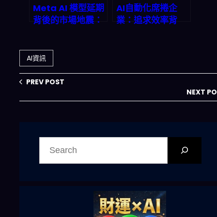
Meta AI 模型延期
AI自動化席捲企
背後的市場地震：
業：追求效率背
Google 如何搶佔
後，員工信任危機
2026 年 2.5 兆美
與2027職場不平
元 AI 空缺？
等隱憂
AI資訊
PREV POST
NEXT P
搜
尋