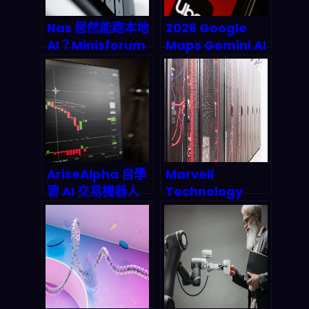
Nas 居然能跑本地
2026 Google
AI？Minisforum
Maps Gemini AI
N5 Max 攜
大升級：一句話問
OpenClaw 重塑
出完美行程，開發
邊緣運算格局
者自動化腳本時代
來臨？
AriseAlpha 自學
Marvell
習 AI 交易機器人
Technology
深度拆解：強化學
(MRVL) 2026 AI
習如何重塑 2026
半導體投資機會剖
投資邏輯
析：資料中心營收
暴增 98% 背後的
高股息潛力與風險