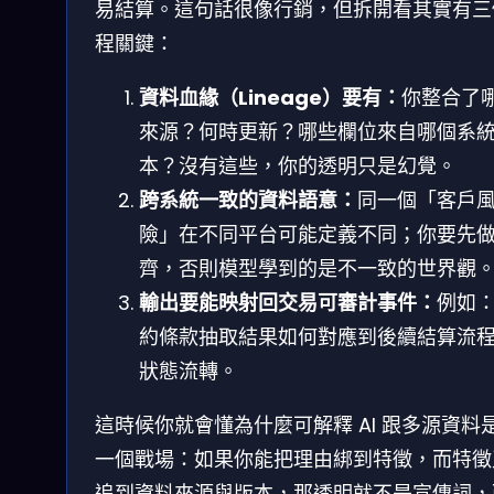
易結算。這句話很像行銷，但拆開看其實有三
程關鍵：
資料血緣（Lineage）要有：
你整合了
來源？何時更新？哪些欄位來自哪個系
本？沒有這些，你的透明只是幻覺。
跨系統一致的資料語意：
同一個「客戶
險」在不同平台可能定義不同；你要先
齊，否則模型學到的是不一致的世界觀
輸出要能映射回交易可審計事件：
例如
約條款抽取結果如何對應到後續結算流
狀態流轉。
這時候你就會懂為什麼可解釋 AI 跟多源資料
一個戰場：如果你能把理由綁到特徵，而特徵
追到資料來源與版本，那透明就不是宣傳詞，