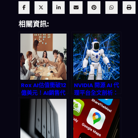
相關資訊:
Rox AI估值衝破12
NVIDIA 開源 AI 代
億美元！AI銷售代
理平台全文剖析：
理如何在2026年
2026 年開發者革
讓銷售團隊省下
命來了！
90%時間並重塑兆
美元市場？