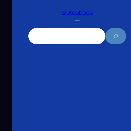
跳
siuleeboss
至
主
要
搜
內
尋
容