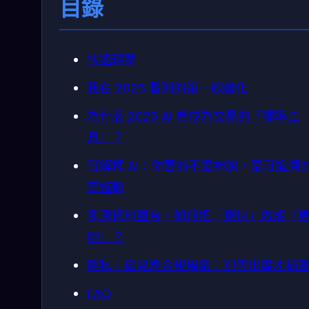
目錄
快速精華
我在 2026 看到的第一線變化
為什麼 2026 AI 會成為交易的「標準工
具」？
可解釋 AI：你要的不是神諭，是可追溯
策邏輯
多源資料整合，如何把「更快」做成「
明」？
隱私、偏見與合規風險：別等出事才補
FAQ