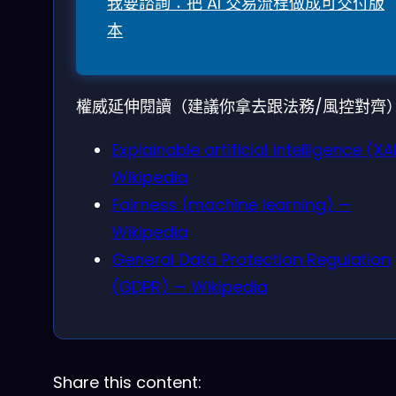
我要諮詢：把 AI 交易流程做成可交付版
本
權威延伸閱讀（建議你拿去跟法務/風控對齊
Explainable artificial intelligence (XA
Wikipedia
Fairness (machine learning) —
Wikipedia
General Data Protection Regulation
(GDPR) — Wikipedia
Share this content: