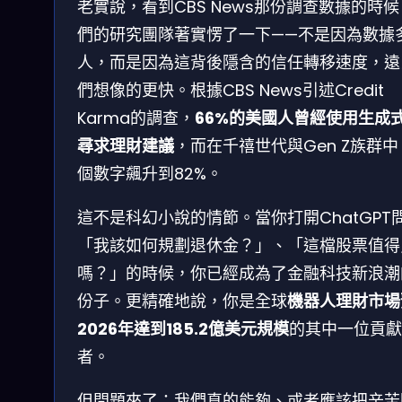
老實說，看到CBS News那份調查數據的時
們的研究團隊著實愣了一下——不是因為數據
人，而是因為這背後隱含的信任轉移速度，遠
們想像的更快。根據CBS News引述Credit
Karma的調查，
66%的美國人曾經使用生成式
尋求理財建議
，而在千禧世代與Gen Z族群
個數字飆升到82%。
這不是科幻小說的情節。當你打開ChatGPT
「我該如何規劃退休金？」、「這檔股票值得
嗎？」的時候，你已經成為了金融科技新浪潮
份子。更精確地說，你是全球
機器人理財市場
2026年達到185.2億美元規模
的其中一位貢獻
者。
但問題來了：我們真的能夠、或者應該把辛苦