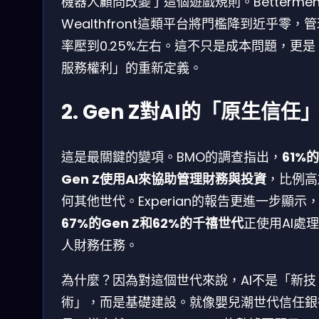
機器人顧問改變了這個遊戲規則。Bettermen
Wealthfront這類平台將門檻降到近乎零，
率壓到0.25%左右。這不只是成本問題，更是
服務權利」的重新定義。
2. Gen Z對AI的「原生信任
這是最關鍵的變項。BMO的調查指出，
61%的
Gen Z使用AI來協助管理財務與投資
，比例高
何其他世代。Experian的報告更進一步顯示
67%的Gen Z和62%的千禧世代
正使用AI處
人財務任務。
為什麼？因為對這個世代來說，AI不是「新技
術」，而是基礎建設。就像嬰兒潮世代信任銀