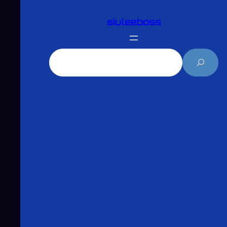
跳
siuleeboss
至
主
要
搜
內
尋
容