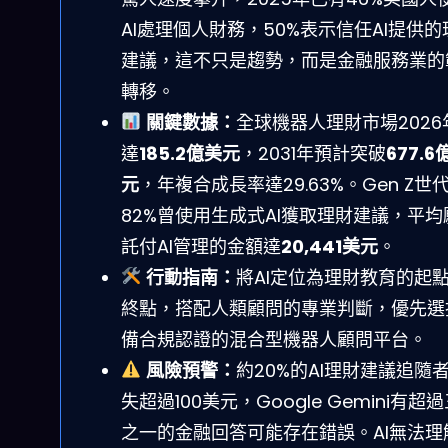
AI處理個人財務，50%表示信任AI提供的
建議，這不只是趨勢，而是金融服務業的
轉移。
關鍵數據：
全球機器人理財市場2026
達
185.2億美元
，2031年預計突破
677.6
元
，年複合成長率達29.63%。Gen Z世
82%曾使用生成式AI獲取理財建議，平均
託付AI管理的金額達
20,441美元
。
行動指南：
將AI定位為理財教育的起
終點，搭配人類顧問的專業判斷，優先選
備合規認證的混合型機器人顧問平台。
風險預警：
約20%的AI理財建議追隨
失超過100美元，Google Gemini有超
之一的金融回答可能存在錯誤。AI無法理