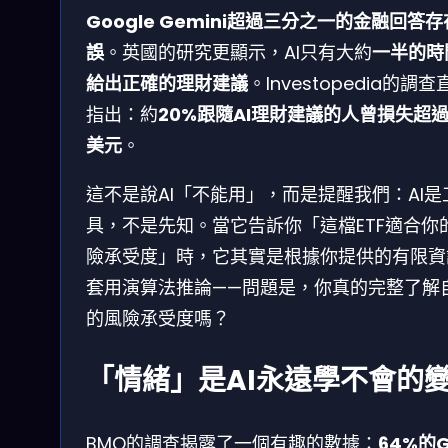
Google Gemini超過三分之一的金融回答
誤
。英國的研究更顯示，AI只有大約
一半的時
給出正確的理財建議
。Investopedia的調查
指出：約
20%跟隨AI理財建議的人曾損失超過
美元
。
這不是說AI「不能用」，而是提醒我們：AI是
具，不是先知。當它告訴你「這檔ETF適合你
險承受度」時，它其實是根據你提供的有限資
套用演算法推論——問題是，你真的完整了解
的風險承受度嗎？
「情緒」是AI永遠學不會的
BMO的調查揭露了一個有趣的數據：
64%的G