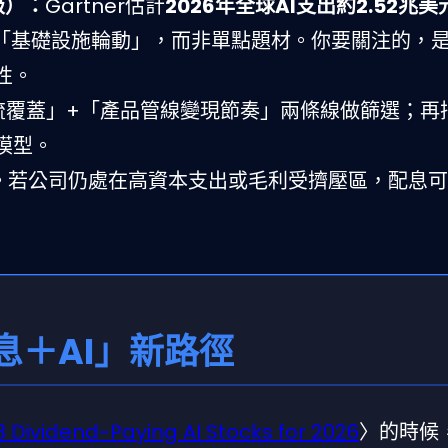
級）：
Gartner估計
2026年全球AI支出約2.52兆美
像「基礎設施輪動」，而非單點題材。你要關注的，
性。
流覆蓋」+「產品管線變現節奏」兩條線做篩選；再
模型。
全。若公司仍處在高資本支出或毛利受擠壓區，配息
息＋AI」新路徑
3 Dividend-Paying AI Stocks for 2026
〉的時候