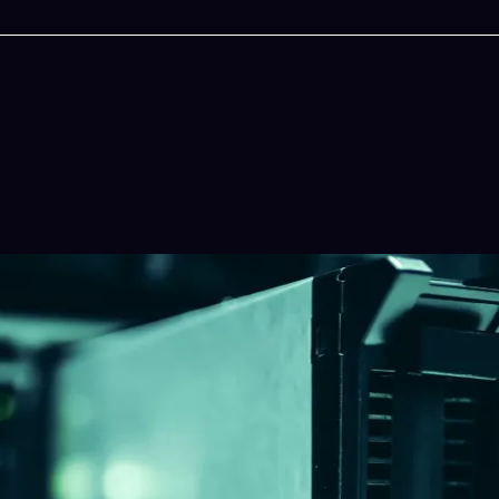
今晚吃什麽
一鍵配搭出三餸一湯的完美晚餐組合,以後免除晚
惱
立即下載