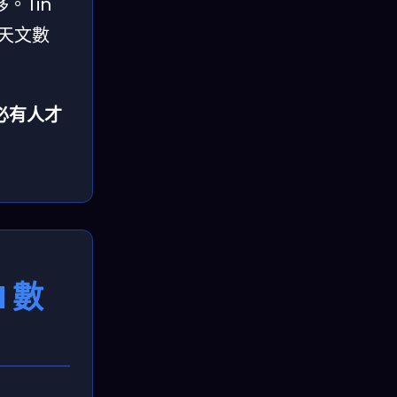
。Tin
到天文數
必有人才
 數