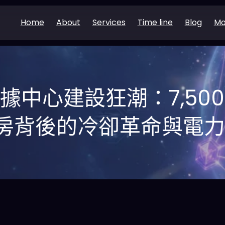
Home
About
Services
Time line
Blog
Mo
I 數據中心建設狂潮：7,500
房背後的冷卻革命與電