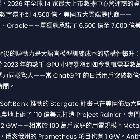
的追蹤，2026 年全球 14 家最大上市數據中心營運商的
這個數字還不到 4,500 億。美國五大雲端提供商——
on、Oracle——單獨就承諾了 6,500 億至 7,000 
。背後的驅動力是大語言模型訓練成本的結構性攀升
 2023 年的數千 GPU 小時暴漲到如今動輒需要數
的壓力同樣驚人——當 ChatGPT 的日活用戶突破數
 時間。
SoftBank 推動的 Stargate 計畫已在美國佈局六座
農地上砸了 110 億美元打造 Project Rainier，專
2.2 GW——相當於 100 萬戶家庭的用電規模。Met
，俄亥俄州的 Prometheus 項目也有 1 GW。Anthr