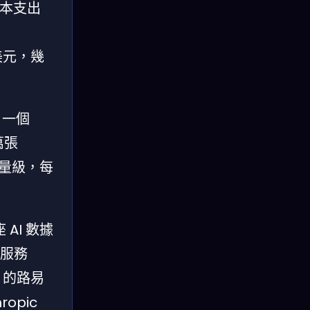
資本支出
億美元，幾
：一個
萬張
億量級，每
 AI 數據
門服務
a 的路易
opic