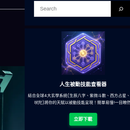
搜
尋
人生被動技能查看器
餐吃什麽的煩
結合全球4大玄學系統(生辰八字、紫微斗數、西方占星
吠陀)將你的天賦以被動技能呈現！簡單易懂!一目瞭然
立即下載