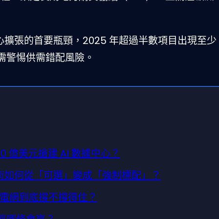
心擴張的首要瓶頸，2025 年超過半數項目出現至少 
需警惕供需錯配風險。
00 億美元搶建 AI 數據中心？
冷技術如何從「可選」變成「強制標配」？
—電網到底撐不撐得住？