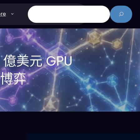
搜
re
尋
 億美元 GPU
力博弈