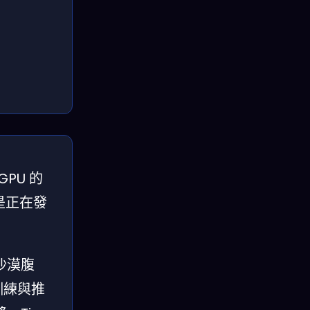
PU 的
是正在發
沙漠腹
訓練與推