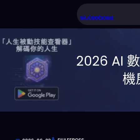
跳
至
siuleeboss
主
要
內
2026 A
容
機