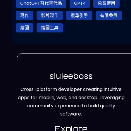
ChatGPT替代替代品
GPT4
免費使用
寫作
影片製作
搜尋引擎
有限免費
繪圖
繪圖工具
siuleeboss
Cross-platform developer creating intuitive
apps for mobile, web, and desktop. Leveraging
community experience to build quality
software.
Explore