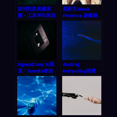
如何打造具備規
馬斯克 Grok
劃、工具呼叫與自
Finance 直擊銀
我批判能力的進階
行貸款業！AI語言
Agentic AI 系
模型結合強化學
統？2026 終極實
習，如何在2027
戰指南
年重塑金融風險模
型與自動交易？
OpenClaw AI風
Andrej
波： banks被迫
Karpathy跳槽
撤資安的蝴蝶效
Anthropic：AI安
2026金融科技版
全陣營拿下最強大
圖重組
腦，矽谷人才爭奪
戰殺出一條血路