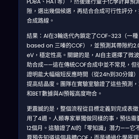
PDBA、HAT等），然後運行量子化學計算預
隙，選出幾個候選，再結合合成可行性評分，
合成路線。
結果：AI在3輪迭代內鎖定了COF-323（一種
based on 三嗪的COF），並預測其帶隙約2.
eV，穩定性高。關鍵的是，AI自主選擇了微
助合成——這在傳統COF合成中並不常見，但
證明能大幅縮短反應時間（從24h到30分鐘
提高結晶度。團隊在實驗室驗證了這些預測，X
和BET數據與AI預報高度吻合。
更震撼的是，整個流程從目標定義到完成表徵
用了4週。人類專家單獨做同樣的事，預估需要
12個月。這驗證了AI的「零知識」潛力——它
要預先知道這個具體COF，而是通過化學原理