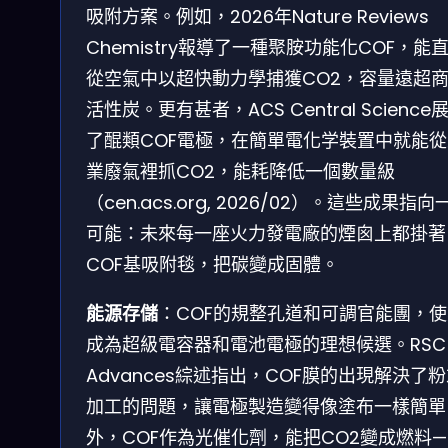
吸附方案。例如，2026年Nature Reviews
Chemistry報導了一種聚胺功能化COF，能
從空氣中以超快動力學捕獲CO2，容量遠超
活性炭。更有甚者，ACS Central Science
了醌類COF電極，在簡單電化学裝置中就能從
業廢氣裡抓CO2，能耗降低一個數量級
（cen.acs.org, 2026/02）。這些成果指向
可能：未來每一座火力發電廠的煙囪上都掛著
COF基吸附毯，把碳變成固體。
能源存儲
：COF的規整孔道和可調官能團，使
成為超級電容器和電池電極的理想候選。RSC
Advances綜述指出，COF膜的出現解決了
加工的問題，讓電極製造變得像塗布一樣簡單
外，COF作為光催化劑，能把CO2變成燃料—