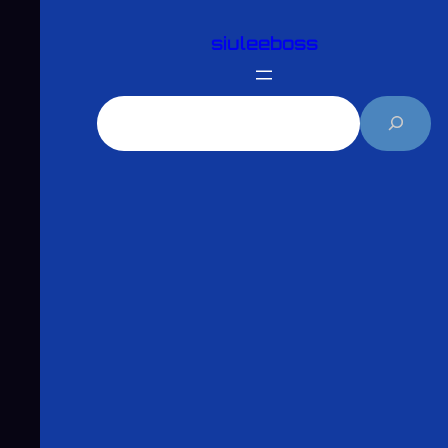
跳
siuleeboss
至
主
要
搜
內
尋
容