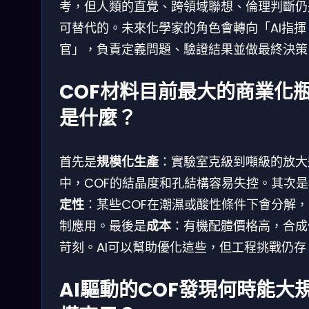
考，但人類的直覺、跨領域聯想、倫理判斷仍
可替代的。未來化學家的角色會轉向「AI指揮
官」，負責定義問題、驗證結果並做最終決策
COF材料目前最大的商業化
是什麼？
首先是
規模化生產
：實驗室克級到噸級的放大
中，COF的結晶度和孔結構容易失控。其次是
定性
：某些COF在潮濕或酸性條件下會分解，
制應用。最後是
成本
：有機配體價格高，合成
苛刻。AI可以幫助優化這些，但工程挑戰仍存
AI驅動的COF發現何時能大