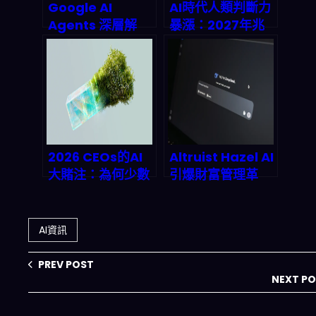
Google AI
AI時代人類判斷力
Agents 深層解
暴漲：2027年兆
析：從搜尋框到萬
美元市場如何顛覆
用助手的產業巨
你的工作價值？
變，2026年智能
代理市場誰能為
王？
2026 CEOs的AI
Altruist Hazel AI
大賭注：為何少數
引爆財富管理革
高管在瘋狂招聘，
命：季度发布策略
而非裁員？
解構 2026 生財效
應
AI資訊
PREV POST
NEXT P