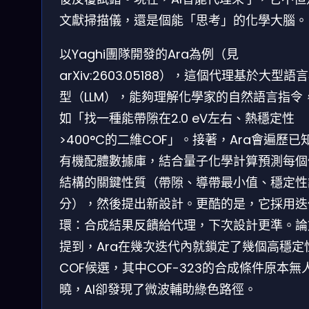
文獻掃描儀，還是個能「思考」的化學大腦。
以Yaghi團隊開發的Ara為例（見
arXiv:2603.05188），這個代理基於大型語
型（LLM），能夠理解化學家的自然語言指令
如「找一種能帶隙在2.0 eV左右、熱穩定性
>400°C的二維COF」。接著，Ara會遍歷已
有機配體數據庫，結合量子化學計算預測每個
結構的關鍵性質（帶隙、導帶最小值、穩定性
分），然後提出新設計。更酷的是，它採用迭
環：合成結果反饋給代理，下次設計更準。論
提到，Ara在幾次迭代內就鎖定了幾個高穩定
COF候選，其中COF-323的合成條件原本無
曉，AI卻發現了微波輔助綠色路徑。