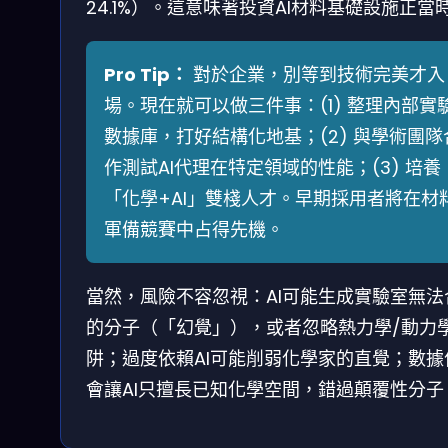
24.1%）。這意味著投資AI材料基礎設施正當
Pro Tip：
對於企業，別等到技術完美才入
場。現在就可以做三件事：(1) 整理內部實
數據庫，打好結構化地基；(2) 與學術團隊
作測試AI代理在特定領域的性能；(3) 培養
「化學+AI」雙棧人才。早期採用者將在材
軍備競賽中占得先機。
當然，風險不容忽視：AI可能生成實驗室無法
的分子（「幻覺」），或者忽略熱力學/動力
阱；過度依賴AI可能削弱化學家的直覺；數據
會讓AI只擅長已知化學空間，錯過顛覆性分子