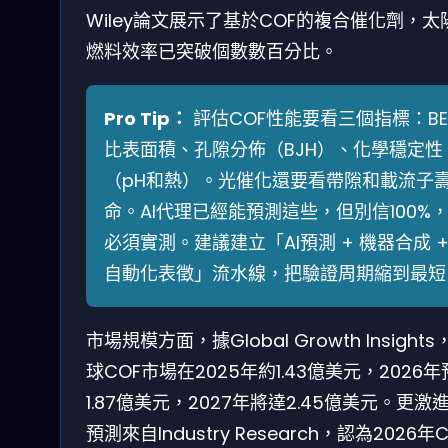
Wiley論文展示了基於COF的複合催化劑，太
燃料效率已突破個數數百分比。
Pro Tip：
評估COF性能要看三個指標：BE
比表面積、孔隙分佈（BJH）、化學穩定性
（pH和熱）。光催化還要看帶隙和載流子
命。AI代理已經能預測這些，但別信100%
必須實測。建議建立「AI預測 + 機器合成 
自動化表徵」流水線，把驗證周期縮到最短
市場規模方面，據Global Growth Insights
球COF市場在2025年約1.43億美元，2026
1.87億美元，2027年將達2.45億美元。更激
預測來自Industry Research，認為2026年C