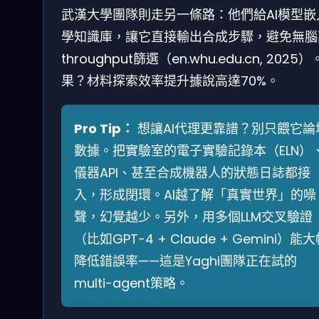
武漢大學團隊則走另一條路：他們給AI模型嵌
學知識庫，讓它直接輸出合成步驟，避免無腦
throughput篩選（en.whu.edu.cn, 2025
果？材料探索效率提升據說高達70%。
Pro Tip：
想讓AI代理更靠譜？別只餵它論
數據。把實驗室的電子實驗記錄本（ELN）
儀器API、甚至合成機器人的狀態日誌都接
入，形成閉環。AI越了解「真實世界」的噪
聲，幻覺越少。另外，用多個LLM交叉驗證
（比如GPT-4 + Claude + Gemini）能
降低錯誤率——這是Yaghi團隊正在試的
multi-agent策略。