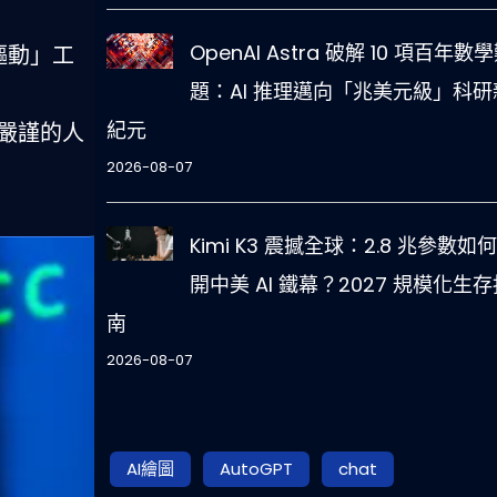
OpenAI Astra 破解 10 項百年數
圖驅動」工
題：AI 推理邁向「兆美元級」科研
紀元
立嚴謹的人
2026-08-07
Kimi K3 震撼全球：2.8 兆參數如
開中美 AI 鐵幕？2027 規模化生存
南
2026-08-07
AI繪圖
AutoGPT
chat