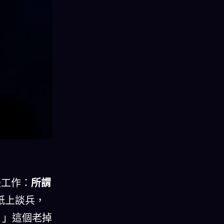
邊工作：
所謂
紙上談兵，
程師）」這個老掉