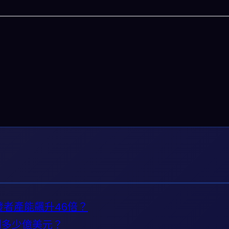
今晚吃什麽
一鍵配搭出三餸一湯的完美晚餐組合,以後免除晚餐吃什麽
惱
開發者產能飆升46倍？
立即下載
到多少億美元？