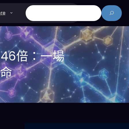
搜
re
尋
能飆升46倍：一場
革命