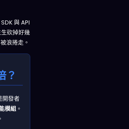
K 與 API
生生砍掉好幾
不被浪捲走。
6倍？
就是開發者
功能模組
。
。