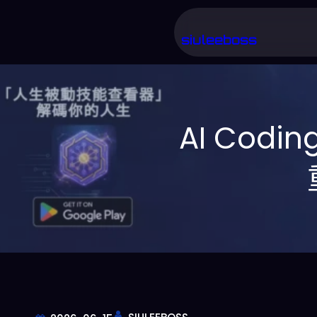
跳
至
siuleeboss
主
要
內
AI Codi
容