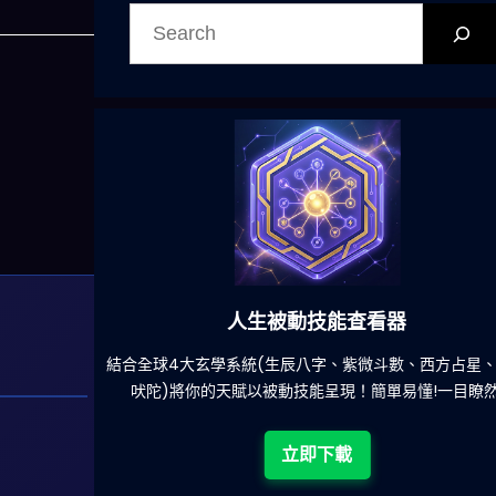
搜
尋
人生被動技能查看器
的煩
結合全球4大玄學系統(生辰八字、紫微斗數、西方占星、印度
吠陀)將你的天賦以被動技能呈現！簡單易懂!一目瞭然!
立即下載