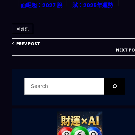
面崛起：2027 脫
賦：2026年運勢
鉤 OpenAI，自研
揭秘，比MBTI更
AI 模型如何顛覆兆
準的命運技能圖譜
美元市場？
AI資訊
PREV POST
NEXT P
搜
尋