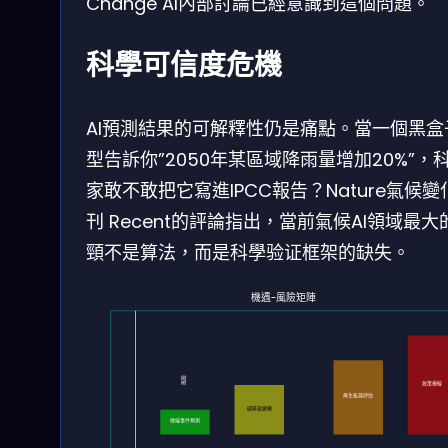
Change AI內部討論已經意識到這個問題。
科學可信度危機
AI預測結果的可解釋性仍是痛點。當一個黑盒
型告訴你”2050年某區域降雨量增加20%”，
家敢不敢把它寫進IPCC報告？Nature氣候變
刊 Recent的評論指出，當前氣候AI領域最大
頸不是算法，而是科學验证框架的缺失。
機遇-風險矩陣
風險
政策模擬
再生能源評估
碳排放建模
極端事件預測