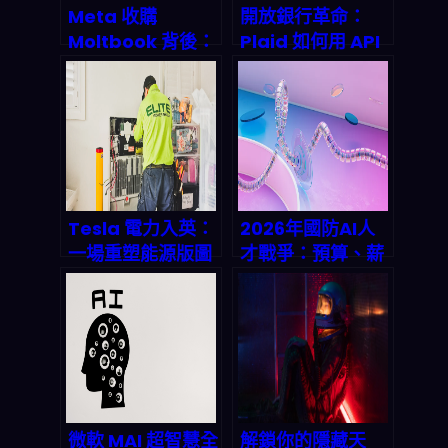
Meta 收購
開放銀行革命：
Moltbook 背後：
Plaid 如何用 API
AI 智能體社交網路
把傳統銀行掀翻在
將如何顛覆 2026
地？2026 年金融
年數位生態？
版圖大洗牌
Tesla 電力入英：
2026年國防AI人
一場重塑能源版圖
才戰爭：預算、薪
的暗黑科技革命
水與國家安全的
triple 較勁
微軟 MAI 超智慧全
解鎖你的隱藏天