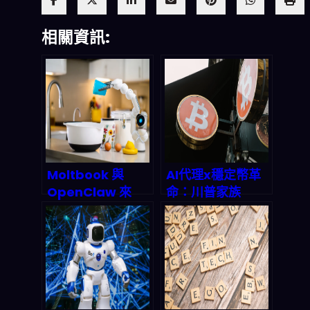
相關資訊:
Moltbook 與
AI代理x穩定幣革
OpenClaw 來
命：川普家族
了！2026 年
USD1如何預埋
agentic AI自動化
2026年金融奈米
財密碼：從零搭建
傳播導彈
你的睡覺賺錢系統