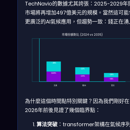
TechNavio的數據尤其誇張：2025-2029
市場將再增加497億美元的規模。當然這可能
更廣泛的AI氣候應用，但趨勢一致：錢正在湧
市場份額對比 (2024 vs 2035)
~28%
~22%
32.6%
~20%
~24%
~18%
北美
歐洲
亚太
為什麼這個時間點特別關鍵？因為我們剛好在
2026年前後見證了幾個臨界點：
算法突破
：transformer架構在氣候序