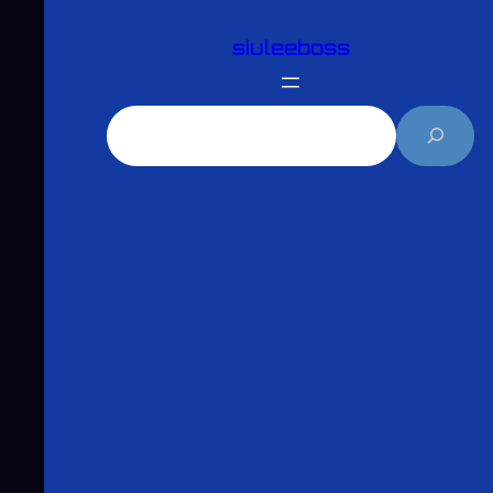
跳
siuleeboss
至
主
要
搜
內
尋
容