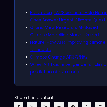
Bloomberg: AI ‘Scientists’ Help Hum
Ones Answer Urgent Climate Quest
Grand View Research: AI-Based
Climate Modelling Market Report
Nature: How AI is improving climate
forecasts
Climate Change AI官方網站
Wiley: Artificial intelligence for clima
prediction of extremes
Share this content: