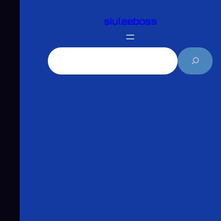
跳
siuleeboss
至
主
要
搜
內
尋
容