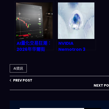
力！Nvidia Vera
行貸款業！AI語言
Rubin 2027首批
模型結合強化學
部署啟動，誰將主
習，如何在2027
宰AI基礎建設霸
年重塑金融風險模
權？
型與自動交易？
AI量化交易狂潮：
NVIDIA
2026年华爾街
Nemotron 3
already被機器人
Super 顛覆
吃掉的真相
Agentic AI 格
局：2026 年開源
AI資訊
AI 代理革命實測觀
察
PREV POST
NEXT P
搜