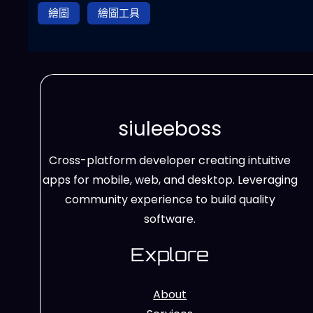
繪圖
繪圖工具
siuleeboss
Cross-platform developer creating intuitive
apps for mobile, web, and desktop. Leveraging
community experience to build quality
software.
Explore
About