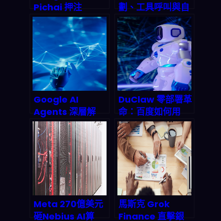
Pichai 押注
劃、工具呼叫與自
Anthropic 與
我批判能力的進階
SpaceX：2026
Agentic AI 系
AI 投資新劇本，創
統？2026 終極實
業公司要怎麼接
戰指南
招？
Google AI
DuClaw 零部署革
Agents 深層解
命：百度如何用
析：從搜尋框到萬
OpenClaw 把 AI
用助手的產業巨
自動化變成一鍵開
變，2026年智能
箱？
代理市場誰能為
王？
Meta 270億美元
馬斯克 Grok
砸Nebius AI算
Finance 直擊銀