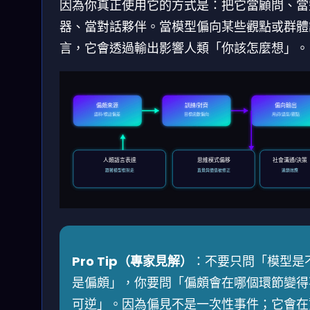
因為你真正使用它的方式是：把它當顧問、當
器、當對話夥伴。當模型偏向某些觀點或群體
言，它會透過輸出影響人類「你該怎麼想」。
偏頗來源
訓練/對齊
偏向輸出
語料/標註偏差
目標函數偏向
用詞/語氣/觀點
人類語言表達
思維模式偏移
社會溝通/決策
跟著模型框架走
直覺與價值被修正
連鎖效應
Pro Tip（專家見解）
：不要只問「模型是
是偏頗」，你要問「偏頗會在哪個環節變得
可逆」。因為偏見不是一次性事件；它會在