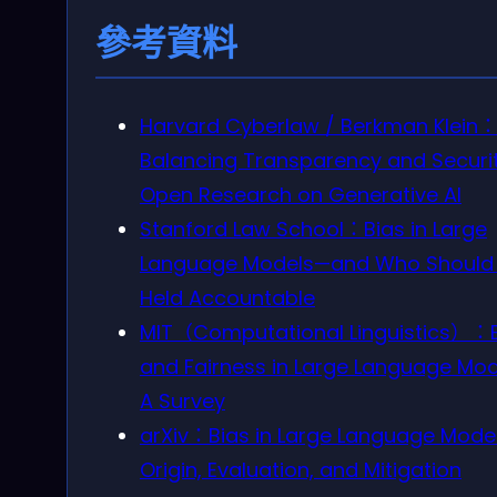
參考資料
Harvard Cyberlaw / Berkman Klein
Balancing Transparency and Securit
Open Research on Generative AI
Stanford Law School：Bias in Large
Language Models—and Who Should
Held Accountable
MIT（Computational Linguistics）：
and Fairness in Large Language Mod
A Survey
arXiv：Bias in Large Language Model
Origin, Evaluation, and Mitigation