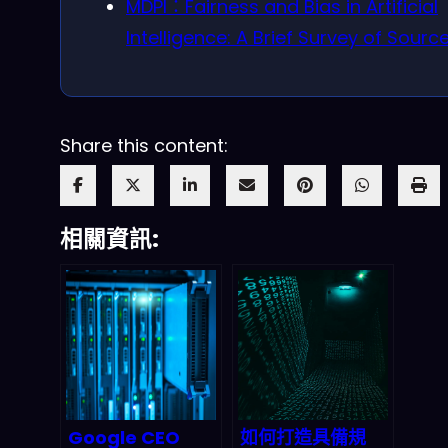
MDPI：Fairness and Bias in Artificial
Intelligence: A Brief Survey of Sourc
Share this content:
相關資訊:
Google CEO
如何打造具備規