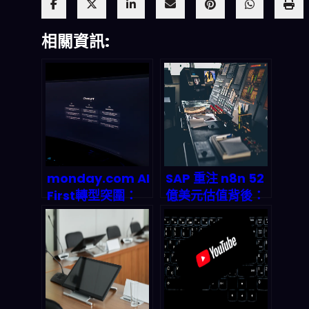
相關資訊:
monday.com AI
SAP 重注 n8n 52
First轉型突圍：
億美元估值背後：
SaaS龍頭如何靠
AI 工作流編排如何
39.2億營收碾壓市
成為 2026 年被動
場預期？
收入帝國的隱形地
基