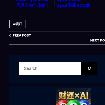
代理人完全攻略：
Opal 狂飆42%季
從架構設計到雲端
度ARR——AI代理
部署的實戰藍圖
編排平台如何改寫
企業自動化遊戲規
AI資訊
則？
PREV POST
NEXT P
搜
尋