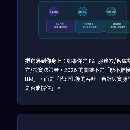
模型/推論
資料/流程
硬體/合規
多輪任務 →
工作流整合 →
供給緊張 →
延遲/成本敏感
資料治理與權限
投資與合規成本
把它落到你身上：
如果你是 F&I 服務方/系統
方/投資決策者，2026 的關鍵不是「能不能
LLM」，而是「代理化後的吞吐、審計與資源
是否能撐住」。