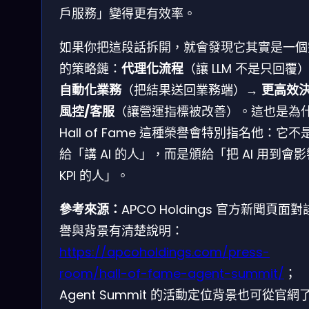
戶服務」變得更有效率。
如果你把這段話拆開，就會發現它其實是一個
的策略鏈：
代理化流程
（讓 LLM 不是只回覆
自動化業務
（把結果送回業務端）→
更高效決
風控/客服
（讓營運指標被改善）。這也是為
Hall of Fame 這種榮譽會特別指名他：它不
給「講 AI 的人」，而是頒給「把 AI 用到會影
KPI 的人」。
參考來源：
APCO Holdings 官方新聞頁面
譽與背景有清楚說明：
https://apcoholdings.com/press-
room/hall-of-fame-agent-summit/
；
Agent Summit 的活動定位背景也可從官網