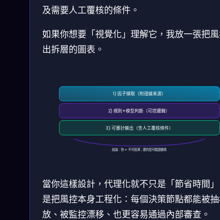
及需要人工覆核的條件。
如果你想要「視覺化」理解它，我放一張把風
出拆層的圖表。
1) 因子擷取（附證據來源）
2) 規則+模型判斷（可控邏輯）
3) 可審計輸出（含人工覆核條件）
結論：快 ≠ 不可追溯；要的是可驗證鏈條
當你這樣設計，代理化就不只是「節省時間」
是把風控本身工程化：每個決策節點都能被抽
放、被監控漂移、也更容易通過內部審查。