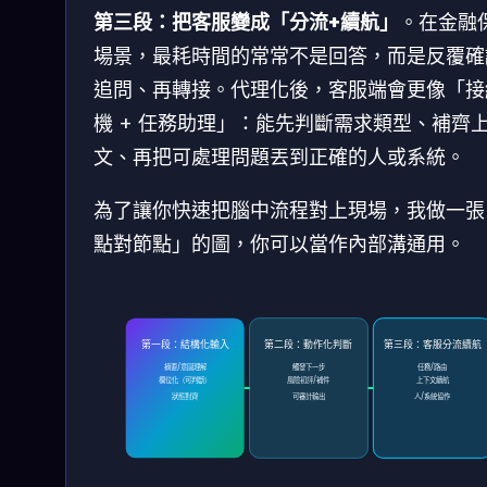
第三段：把客服變成「分流+續航」
。在金融
場景，最耗時間的常常不是回答，而是反覆確
追問、再轉接。代理化後，客服端會更像「接
機 + 任務助理」：能先判斷需求類型、補齊
文、再把可處理問題丟到正確的人或系統。
為了讓你快速把腦中流程對上現場，我做一張
點對節點」的圖，你可以當作內部溝通用。
第一段：結構化輸入
第二段：動作化判斷
第三段：客服分流續航
摘要/意圖理解
觸發下一步
任務/路由
欄位化（可判斷）
風險初評/補件
上下文續航
狀態對齊
可審計輸出
人/系統協作