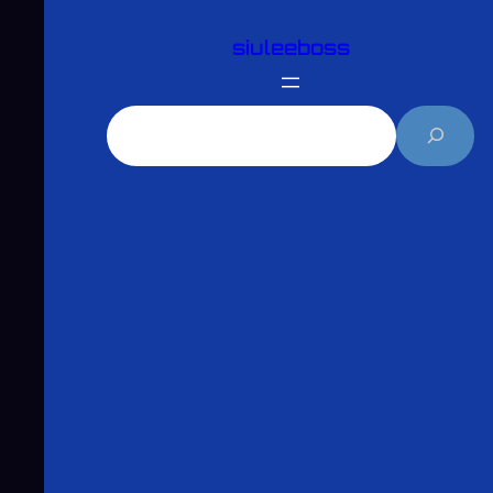
跳
siuleeboss
至
主
要
搜
內
尋
容