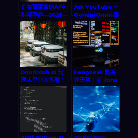
企業董事會的AI控
Ask YouTube ＋
制權革命：2026
Gemini Omni 雙
決策治理完整指南
殺登場：對話式 AI
搜片與 Shorts 自
動產稿如何改寫
2026 影音經濟規
則
DoorDash AI 代
DeepSeek 點將
理人平台大拆解：
崔天奕：前 Jane
2026 外送物流自
Street 量化老兵
動化的終極戰場
執掌 Harness 團
隊，代理式 AI 正
在改寫金融市場的
底層邏輯
2026 Python AI
Optimizely