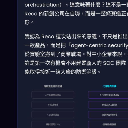
orchestration）。這意味著什麼？這不是
Reco 的新創公司在自嗨，而是一整條賽道正
形。
我認為 Reco 這次站出來的意義，不只是推
一款產品，而是把「agent-centric securit
從實驗室搬到了商業戰場。對中小企業來說，
許是第一次有機會不用建置龐大的 SOC 團隊
能取得接近一線大廠的防禦等級。
傳統規則導向架構
代理導向架構
人工定義規則與閾值
AI 代理自主學習行為基線
等待告警觸發
即時監控與主動預測
人工分析與處置
自動研判並執行修復
擴展性受限於人力
依數據量線性擴展