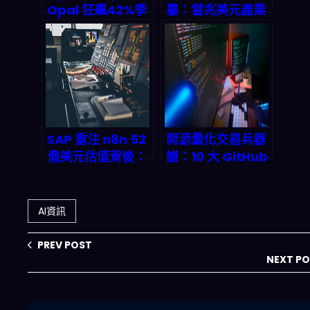
Opal 狂飆42%季
暴：當兆美元產業
度ARR——AI代理
的命脈遇上 500
編排平台如何改寫
錯誤，企業該如何
企業自動化遊戲規
存活？
則？
SAP 重注 n8n 52
開源量化交易兵器
億美元估值背後：
譜：10 大 GitHub
AI 工作流編排如何
Repo 拆解與
成為 2026 年被動
2026 實戰部署攻
收入帝國的隱形地
略
AI資訊
基
PREV POST
NEXT P