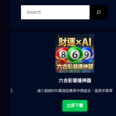
搜
尋
六合彩發達神器
陀)
減少超過500萬個低概率中獎組合，提高中獎率
立即下載