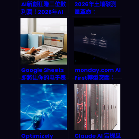
AI新創狂賺三位數
2026年土壤碳測
利潤！2026年AI
量革命：
商業模式全拆解：
GroundOwl技術
訂閱×企業×API三
如何讓農地變身碳
引擎如何引爆兆美
金礦？
元市場
Google Sheets
monday.com AI
即將让你的电子表
First轉型突圍：
格自己会「想」？
SaaS龍頭如何靠
Gemini 突破性整
39.2億營收碾壓市
合揭示办公软件的
場預期？
ai终局
Optimizely
Claude AI 宕機風