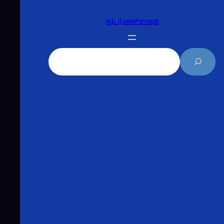
跳
siuleeboss
至
主
要
搜
內
尋
容