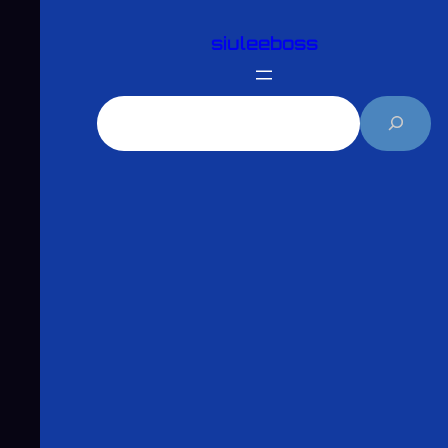
跳
siuleeboss
至
主
要
搜
內
尋
容