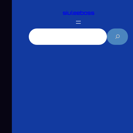
跳
siuleeboss
至
主
要
搜
內
尋
容