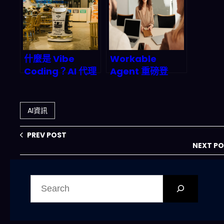
重新選邊站？
什麼是 Vibe
Workable
Coding？AI 代理
Agent 重磅登
正重新定義餐廳訂
場：Agentic AI
位的未來
如何顛覆傳統招聘
流程？2026 年完
AI資訊
整的深度剖析與市
場預測
PREV POST
NEXT P
搜
尋