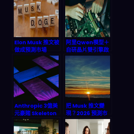
2026年Stacks生
GoDaddy聯手打
態價值前景
造DNS身份驗證新
標準，終結代理人
偽造與數據污染亂
象
Elon Musk 推文被
阿里Qwen模型＋
做成預測市場
自研晶片雙引擎啟
2026 爆賺 8 萬美
動：中國AI工廠全
元：名人社交如何
棧霸權的深度拆解
變成兆美元級金融
賭局
Anthropic 3億美
把 Musk 推文變
元豪賭 Skeleton
現？2026 預測市
Key：為何
場自動化套利實戰
developer 被迫
與 AI 流水線拆解