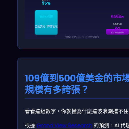
95%
後台AI代理
前台社交AI
任務執行力
自動交易 | 庫存管理
25%
發文 | 按讚 | 話題操弄
資料來源：綜合 Forbes、Forrester 2026 研究報告
109億到500億美金的市
規模有多誇張？
看看這組數字，你就懂為什麼這波浪潮擋不住
根據
Grand View Research
的預測，AI 代