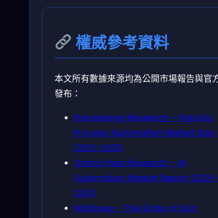
權威參考資料
本文所有數據來源均為公開市場報告與官
發布：
Precedence Research – Robotic
Process Automation Market Size
2025-2035
Grand View Research – AI
Automation Market Report 2025
2033
McKinsey – The State of AI in