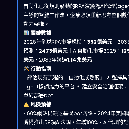
自動化已從規則驅動的RPA演變為AI代理(agen
主導的智能工作流，企業必須重新思考整個數
動力架構。
關鍵數據
2026年全球RPA市場規模：
352億美元
｜203
預測：
2473億美元
｜AI自動化市場2025：
12
美元
，2033年將達
1.14兆美元
行動指南
1. 評估現有流程的「自動化成熟度」 2. 選擇具備
agent協調能力的平台 3. 建立安全治理框架
單純部署bot
風險預警
• 60%網站仍缺乏基礎bot防護 • 2024年美國
機構推出59項AI法規，年增100% • AI代理的