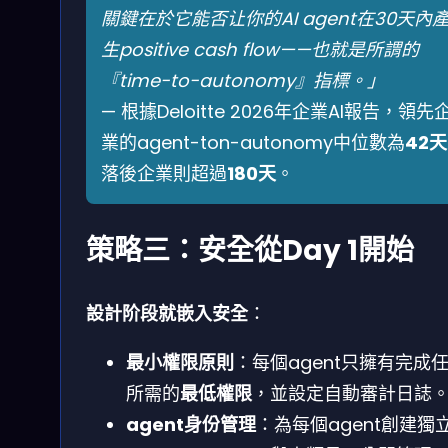
關鍵在於它能否让你的AI agent在30天內
生positive cash flow——也就是所謂的
『time-to-autonomy』指標。」
— 根據Deloitte 2026年企業AI報告，領先
業的agent-ton-autonomy中位數為
42天
落後企業則超過
180天
。
策略三：安全從Day 1開始
設計阶段就嵌入安全
：
最小權限原則
：每個agent只擁有完成
所需的
最低權限
，並設定自動審計日誌
agent身份管理
：為每個agent創建獨