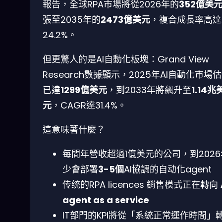
報告，全球RPA市場將從2026年的
352億美
張至2035年的
2473億美元
，複合成長率高達
24.2%。
但更驚人的是AI自動化板塊：Grand View
Research數據顯示，2025年AI自動化市場
已達
1299億美元
，到2033年將飆升至
1.14兆
元
，CAGR達31.4%。
這意味著什麼？
每間年營收超過1億美元的公司，到202
少會部署
3-5個
AI協調的自动化agent
传统的RPA licences 銷售模式正在轉向
agent as a service
IT部門的KPI將從「系統正常運作時間」