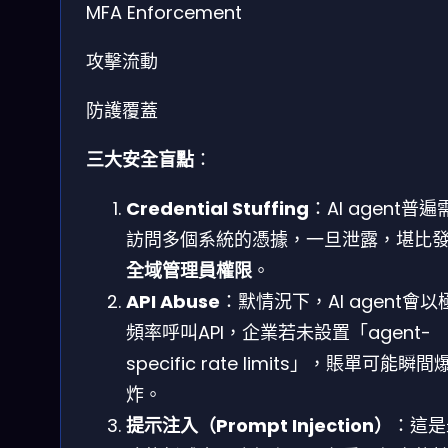
MFA Enforcement
攻擊流動
防護覆蓋
三大安全盲點
：
Credential Stuffing
：AI agent普遍
訪問多個系統的憑據，一旦泄露，堪比
全域管理員權限
。
API Abuse
：默情況下，AI agent會以
頻率呼叫API，企業若未設置「agent-
specific rate limits」，賬單可能瞬間
炸。
提示注入（Prompt Injection）
：這是