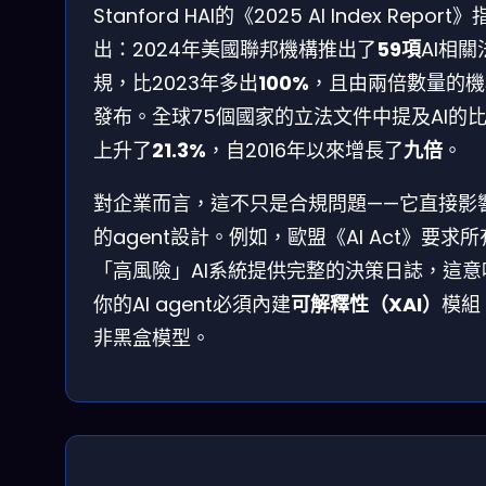
Stanford HAI的《2025 AI Index Report》
出：2024年美國聯邦機構推出了
59項
AI相關
規，比2023年多出
100%
，且由兩倍數量的機
發布。全球75個國家的立法文件中提及AI的
上升了
21.3%
，自2016年以來增長了
九倍
。
對企業而言，這不只是合規問題——它直接影
的agent設計。例如，歐盟《AI Act》要求所
「高風險」AI系統提供完整的決策日誌，這意
你的AI agent必須內建
可解釋性（XAI）
模組
非黑盒模型。