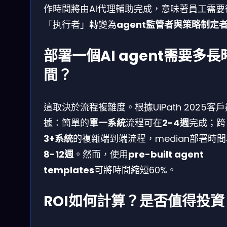
作時間將由AI代理輔助完成，意味著員工需要
「执行者」轉變為
agent監管者與策略制定
部署一個AI agent需要多長
間？
這取決於流程複雜度。根據UiPath 2025客戶
據：簡單的
單一系統
流程可在
2-4週
完成；跨
3+系統
的複雜端到端流程，median部署時間
8-12週
。然而，使用
pre-built agent
templates
可將時間縮短60%。
ROI如何計算？是否值得投資