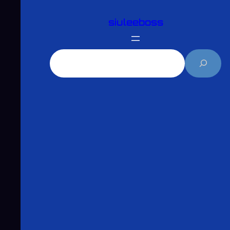
跳
siuleeboss
至
主
要
搜
內
尋
容