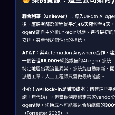
案例實錄：這些公司如何)
聯合利華（Unilever）
：導入UiPath AI age
後，應聘者篩選流程從平均
45天
縮短至
4天
，
agent能自主分析LinkedIn履歷、進行最初
安排，甚至發送個性化的拒信。
AT&T
：與Automation Anywhere合作，
一個管理
65,000+
網絡設備的AI agent系統
特定地區出現流量異常，系統能自動診斷、開
派遣工單，人工工程師只需做最終確認。
小心！API lock-in是隱形成本
：儘管這些平
諾「無代碼」，但當你深度綁定某家vendor的
agent後，切換成本可能高达合約總價的
300
（Forrester 2025）。