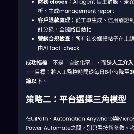
財務 closes
：AI agent 自主對賬、差
析、生成management report
客戶退款處理
：從工單生成、信用驗證
計分錄，全鏈路自動化
營銷合規檢查
：所有社交媒體帖子在上
由AI fact-check
成功指標
：不是「自動化率」，而是
人工介入
——目標：將人工監控時間從每日8小時降至
3
鐘以下
。
策略二：平台選擇三角模型
在UiPath、Automation Anywhere與Micro
Power Automate之間，別只看技術參數。