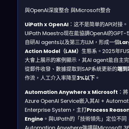
與OpenAI深度整合
與Microsoft整合
UiPath x OpenAI
：这不是简单的API对接。
UiPath Maestro现在能協調OpenAI的GPT-
自研AI agents以及第三方LLM，形成一個
Lar
Action Model（LAM）
生態系。2025年FUS
大會上展示的案例顯示，其AI agent能自主
從郵件收發、數據提取到SAP系統更新的
端到
作流，人工介入率降至
3%以下
。
Automation Anywhere x Microsoft
：將
Azure OpenAI Service嵌入其AI + Automat
Enterprise System，主打
Process Reaso
Engine
。與UiPath的「技術領先」定位不同
Automation Anywhere強調與Microsoft 