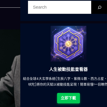
搜
尋
人生被動技能查看器
餐吃什麽的煩
結合全球4大玄學系統(生辰八字、紫微斗數、西方占星
吠陀)將你的天賦以被動技能呈現！簡單易懂!一目瞭然
立即下載