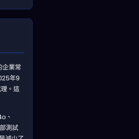
的企業常
25年9
代理。這
4o、
n內部測試
不是減少了