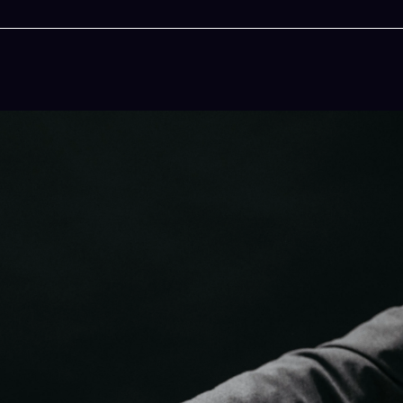
今晚吃什麽
一鍵配搭出三餸一湯的完美晚餐組合,以後免除晚
惱
立即下載