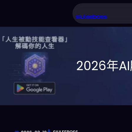
跳
至
siuleeboss
主
要
內
容
2026年