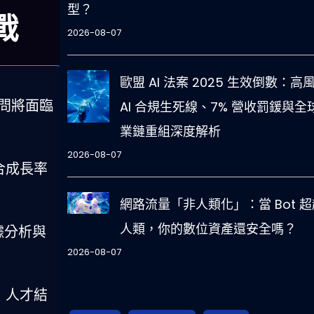
型？
戰
2026-08-07
歐盟 AI 法案 2025 生效倒數：高
顧問將面臨
AI 合規生死線、7% 營收罰鍰與全
業鏈重組深度解析
2026-08-07
合成長率
網路流量「非人類化」：當 Bot 超
人類，你的數位資產還安全嗎？
據分析與
2026-08-07
；人才結