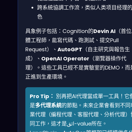
跨系統協調工作流，类似人类项目经理
色
具象例子包括：Cognition的
Devin AI
（首位
體工程師，能寫代碼、跑測試、提交Pull
Request）、
AutoGPT
（自主研究與報告生
成）、
OpenAI Operator
（瀏覽器操作代
理）。這些工具已經不是實驗室的DEMO，而
正進到生產環境。
Pro Tip：
別再把AI代理當成單一工具！它
是
多代理系統
的節點。未來企業會看到不同
業代理（編程代理、客服代理、分析代理）
同工作，這才是ائق-value所在。