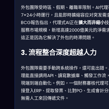
外包團隊受時區、假期、離職率限制。AI代理
7×24小時運行，且能即時擴縮容应对突发需
BCG報告指出，代理式AI正在
擴大而非縮小
技
服務市場規模，新增高達2000億美元的淨需
這正是因為它解決了外包的時滯問題。
3. 流程整合深度超越人力
外包團隊需要手動跨系統操作，還可能出錯。A
理能直接調用API、讀寫數據庫、觸發工作流
現端到端自動化。例如，一個財務審核代理可
接登入ERP、提取發票、比對PO、生成會計
無需人工來回傳遞文件。