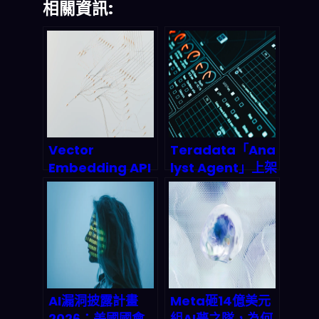
相關資訊:
Vector
Teradata「Ana
Embedding API
lyst Agent」上架
市場大爆發：
Microsoft
2026 年語意向量
Marketplace：
基礎設施為何成為
AI 分析到決策真的
AI 產業的隱形冠
能做到無痛串接
脈？
嗎？
AI漏洞披露計畫
Meta砸14億美元
2026：美國國會
組AI夢之隊，為何