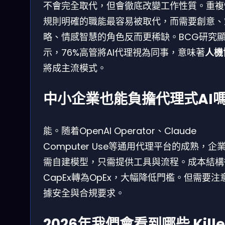
不會完全取代，但會徹底改變工作性質。重複
規則明確的職能最容易被取代，而需要創意、
略、情感智慧的角色反而更稀缺。BCG研究
示，76%高管將AI代理視為同事，意味著
人機
將成主流模式。
中小企業也能負擔代理式AI
能。随着OpenAI Operator、Claude
Computer Use等通用代理平台的成熟，企
需自建模型，只需提供工具與流程。成本結構
CapEx轉為OpEx，大幅降低門檻。但需要注
據安全與合規要求。
2026年我們會看到哪些 Kille