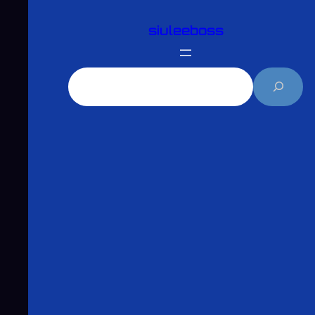
跳
siuleeboss
至
主
要
搜
內
尋
容