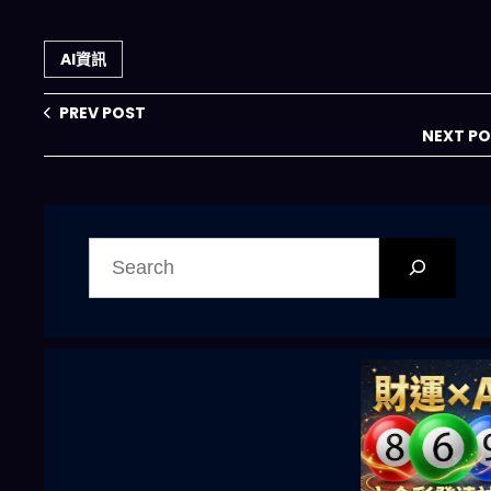
士 | 2026年完全防
起 Cust2Mate 這
禦指南
套 IoT+AI 系統正
在把線下零售變成
AI資訊
可追蹤、可預測的
成交流程
PREV POST
NEXT P
搜
尋