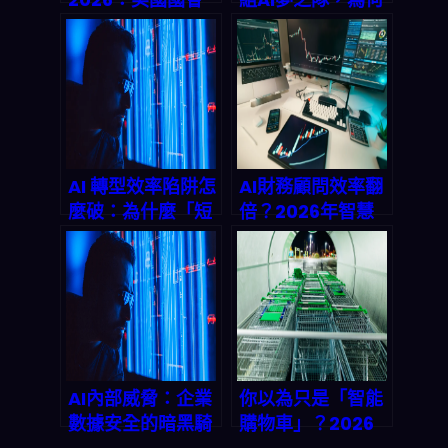
強推AI安全革命，
就是不碰Google
你的企業準備好了
Gemini？揭開
沒？
2026年AI市場兆
美元戰爭的底牌
AI 轉型效率陷阱怎
AI財務顧問效率翻
麼破：為什麼「短
倍？2026年智慧
期省事」不等於
代理流程如何重塑
「長期完成」？
財富管理產業鏈
AI內部威脅：企業
你以為只是「智能
數據安全的暗黑騎
購物車」？2026