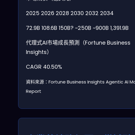
2025
2026
2028
2030
2032
2034
72.9B
108.6B
150B?
~250B
~900B
1,391.9B
代理式AI市場成長預測（Fortune Business
Insights）
CAGR
40.50%
資料來源：Fortune Business Insights Agentic AI M
Report