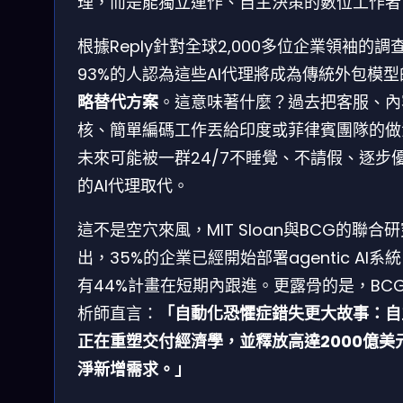
理，而是能獨立運作、自主決策的數位工作者
根據Reply針對全球2,000多位企業領袖的調
93%的人認為這些AI代理將成為傳統外包模型
略替代方案
。這意味著什麼？過去把客服、內
核、簡單編碼工作丟給印度或菲律賓團隊的做
未來可能被一群24/7不睡覺、不請假、逐步
的AI代理取代。
這不是空穴來風，MIT Sloan與BCG的聯合
出，35%的企業已經開始部署agentic AI系
有44%計畫在短期內跟進。更露骨的是，BC
析師直言：
「自動化恐懼症錯失更大故事：自
正在重塑交付經濟學，並釋放高達2000億美
淨新增需求。」