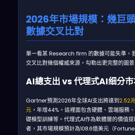
2026年市場規模：幾巨
數據交叉比對
單一看某 Research firm 的數據可能失準，
交叉比對幾個權威來源，勾勒出更完整的圖景
AI總支出 vs 代理式AI细分
Gartner預測2026年全球AI支出將達到
2.52
元
，年增44%。這裡面包含硬體、雲端服務
礎模型訓練等。代理式AI作為軟體層的價值提
者，其市場規模預計為108.6億美元（Fortune