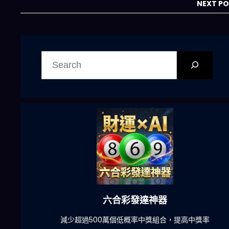
NEXT P
搜
尋
六合彩發達神器
陀)
減少超過500萬個低概率中獎組合，提高中獎率