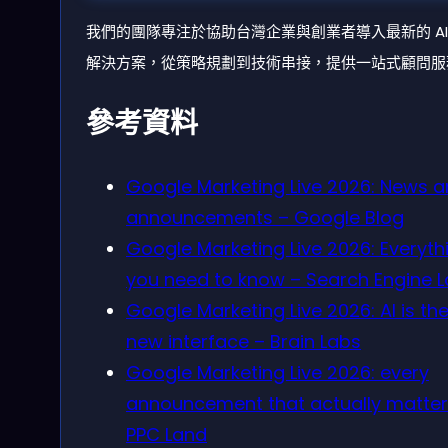
我們的團隊專注於協助台灣企業與創業者導入最新的 AI
解決方案，從策略規劃到技術串接，提供一站式顧問服
參考資料
Google Marketing Live 2026: News 
announcements – Google Blog
Google Marketing Live 2026: Everyth
you need to know – Search Engine 
Google Marketing Live 2026: AI is th
new interface – Brain Labs
Google Marketing Live 2026: every
announcement that actually matter
PPC Land