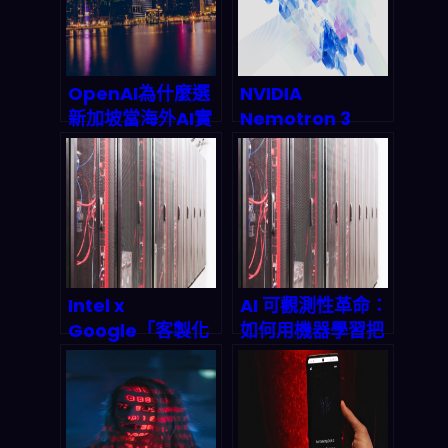
OpenAI為什麼選
NVIDIA
新加坡當海外AI實
Nemotron 3
驗室據點？3個不
Super 重磅降臨：
為人知的商業佈局
Mamba-
解析
Transformer 混
合架構如何翻转
Agentic AI 成本
結構
Intel x
AI 可觀測性革命：
Google「客製化
如何用機器學習把
AI silicon」合
機房告警變成營收
體：為什麼 2026-
引擎？2026 年企
2027 的資料中心
業必備攻略
會更吃 CPU 與