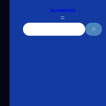
跳
siuleeboss
至
主
要
搜
內
尋
容