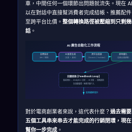
車，中間任何一個環節出問題就流失。現在 AI
以在對話中直接幫消費者完成結帳、推薦配件
至跨平台比價。
整個轉換路徑被壓縮到只剩幾
話
。
AI 廣告自動化工作流程
目標設定
AI 創意生成
跨平台投放
即時優化
(KPI / 預算)
(文案 + 素材)
(Search / YouTube)
(自動出價調整)
回饋迴路 (Feedback Loop)
搜尋資料 → Analytics 分析 → AI 決策 → 策略更新
全自動循環，無需手動介入
投資報酬率提升
對於電商創業者來說，這代表什麼？
過去需要
五個工具串來串去才能完成的行銷閉環，現在 
幫你一步完成
。