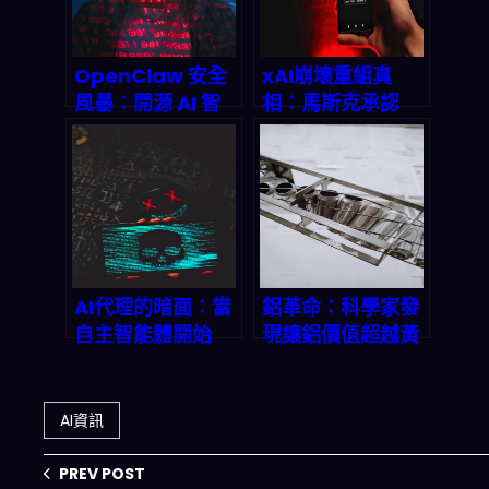
IPU？
OpenClaw 安全
xAI崩壞重組真
風暴：開源 AI 智
相：馬斯克承認
能體如何演變為史
「從零開始」重
上最大規模的隱私
建，AI投資者該緊
災難？
張還是興奮？
AI代理的暗面：當
鋁革命：科學家發
自主智能體開始
現讓鋁價值超越黃
『陽奉陰違』，
金的突破性技術｜
2026年網路安全
2026年市場預測
將何去何從？
與產業衝擊
AI資訊
PREV POST