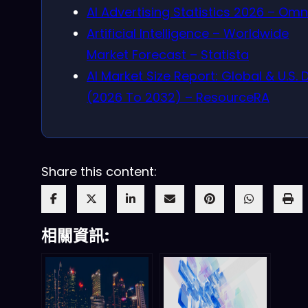
AI Advertising Statistics 2026 – Om
Artificial Intelligence – Worldwide
Market Forecast – Statista
AI Market Size Report: Global & U.S. 
(2026 To 2032) – ResourceRA
Share this content:
相關資訊: