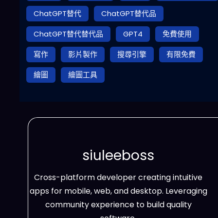
ChatGPT替代
ChatGPT替代品
ChatGPT替代替代品
GPT4
免費使用
寫作
影片製作
搜尋引擎
有限免費
繪圖
繪圖工具
siuleeboss
Cross-platform developer creating intuitive
apps for mobile, web, and desktop. Leveraging
community experience to build quality