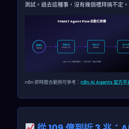
測試。過去這種事，沒有幾個禮拜搞不定。
FOMAT Agent Flow 自動化架構
策略回測
風險分析
執行交
意圖輸入
A/B 測試 72hr
即時評估
24/7 自動
策略定義
Agent Time 追蹤與優化 → 成本可控、收益可預期
n8n 即時整合範例可參考：
n8n AI Agents 官方
從 109 億到近 3 兆：A