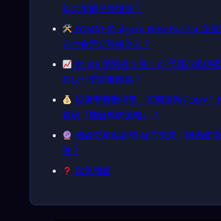
年大家都在談這個？
FOMAT 的 Agent Flow Builder 
白也會架交易機器人？
從 109 億到近 3 兆：AI 代理市場規
在以什麼速度膨脹？
投資者實戰指南：如何透過 FOMAT 
實現「機器導向策略」？
暗礦交易與高頻 AI 的未來：機遇或泡
沫？
常見問題