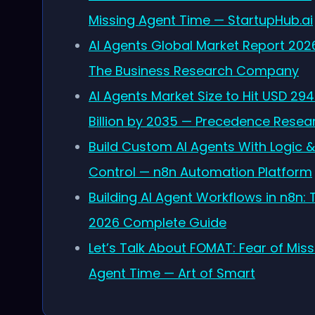
Missing Agent Time — StartupHub.ai
AI Agents Global Market Report 202
The Business Research Company
AI Agents Market Size to Hit USD 294
Billion by 2035 — Precedence Resea
Build Custom AI Agents With Logic &
Control — n8n Automation Platform
Building AI Agent Workflows in n8n: 
2026 Complete Guide
Let’s Talk About FOMAT: Fear of Miss
Agent Time — Art of Smart