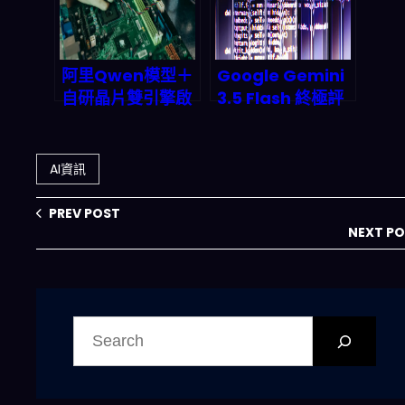
底層邏輯
阿里Qwen模型＋
Google Gemini
自研晶片雙引擎啟
3.5 Flash 終極評
動：中國AI工廠全
測：超過0.5兆參
棧霸權的深度拆解
數的專業多模態模
型，如何引爆
AI資訊
2026年Agent革
命與被動收入商
PREV POST
機？
NEXT P
搜
尋