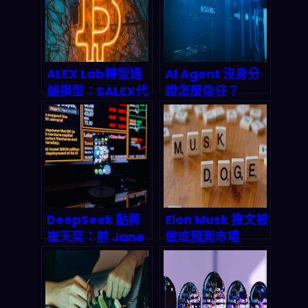
計價格飆升背後的
供應鏈危機
ALEX Lab轉型通
AI Agent 沒身分
縮模型：$ALEX代
證怎麼信任？
幣回購燒毀機制與
Infoblox與
2026年Stacks生
GoDaddy聯手打
態價值前景
造DNS身份驗證新
標準，終結代理人
偽造與數據污染亂
象
DeepSeek 點將
Elon Musk 推文被
崔天奕：前 Jane
做成預測市場
Street 量化老兵
2026 爆賺 8 萬美
執掌 Harness 團
元：名人社交如何
隊，代理式 AI 正
變成兆美元級金融
在改寫金融市場的
賭局