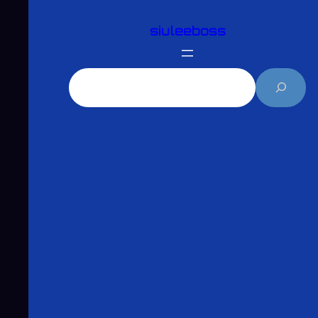
跳
siuleeboss
至
主
要
搜
內
尋
容