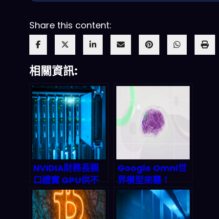
Share this content:
相關資訊:
NVIDIA財務長親
Google Omni世
口證實 GPU供不
界模型來襲！
應求將至少延續至
2026多模態AI影
2027年？深度拆
音創作會徹底翻轉
解AI硬體股與雲端
內容產業嗎？