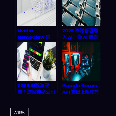
版圖？
「對應證書」並搶
下一個新市場？
Nvidia
2026 車隊管理導
NemoClaw 來
入 AI：從 AI 儀表
了：2026 年自主
板到預測維修與工
代理部署戰爭的真
作流自動化，真的
正開端
能省多少？
2026 AI股海突
Google Gemini
襲：這家神秘公司
API 支出上限終於
股價碾壓Nvidia，
上線！2026 開發
背後藏著什麼投資
者不再怕意外爆帳
密碼？
單？Project
AI資訊