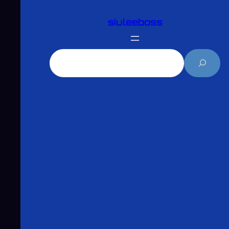
跳
siuleeboss
至
主
要
搜
內
尋
容