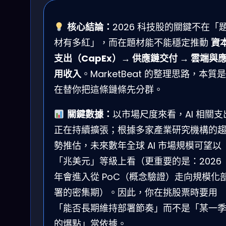
核心結論：
2026 科技股的關鍵不在「
材有多紅」，而在題材能不能穩定推動
資
支出（CapEx）→ 供應鏈交付 → 雲端與
用收入
。MarketBeat 的整理思路，本質是
在替你把這條鏈條先分群。
關鍵數據：
以市場尺度來看，AI 相關支
正在持續擴張；根據多家產業研究機構的
勢推估，未來數年全球 AI 市場規模可望以
「兆美元」等級上看（更重要的是：2026
年會進入從 PoC（概念驗證）走向規模化
署的密集期）。因此，你在挑股票時要用
「能否長期維持部署節奏」而不是「某一
的爆點」當依據。