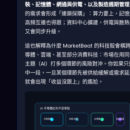
裝、記憶體、網通與供電、以及製造週期管理
的需求會形成「連鎖採購」：算力要上，記憶
高頻互連也得跟；資料中心擴建，供電與散熱
又會同步升級。
這也解釋為什麼 MarketBeat 的科技股會橫
導體、雲端、甚至部分消費科技：市場在用同
主題（AI）打多個環節的風險對沖。你如果只
中一段，一旦某個環節先被供給緩解或需求延
就會出現「收益沒跟上」的尷尬。
AI 半導體紅利不是單點
先進製造
封裝/互連
記憶體
系統配套