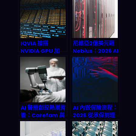
IQVIA 搶搭
尼維亞2億美元砸
NVIDIA GPU 加
Nebius：2026 AI
速：醫藥數據分析
基础设施市场的
要怎麼把研發時間
Game
砍掉？（2026 產
Changer？深度
業鏈解析）
解析全栈AI云生态
战略
AI 醫療創投熱潮背
AI 內嵌保險流程：
後：Carefam 與
2026 從承保到理
Sage 如何重塑
賠，如何量化風險
2026 年健康照護
機率、做出可驗證