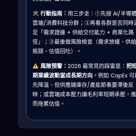
行動指南：
用三步走：①先按 AI/半導體
雲端/消費科技分群；②再看各群是否同時
足「需求證據 + 供給交付能力 + 商業化路
徑」；③最後做風險檢查（需求放緩、供
瓶頸、估值回吐）。
風險預警：
2026 最常見的踩雷是：
把
期業績波動當成長期方向
。例如 CapEx 可
先降溫、但供應鏈庫存/產能節奏要滯後反
映；或雲端成本壓力讓毛利率短期承壓，
而拖累估值。