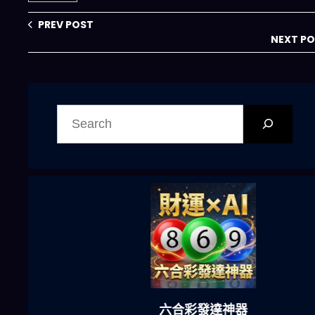
Spend Caps 成
本控制全攻略與產
PREV POST
業衝擊
NEXT P
搜
尋
六合彩發達神器