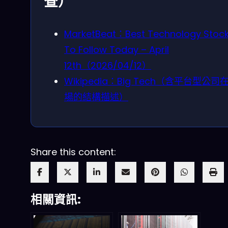
查）
MarketBeat：Best Technology Stoc
To Follow Today – April
12th（2026/04/12）
Wikipedia：Big Tech（含平台型公司
場的結構描述）
Share this content:
相關資訊: