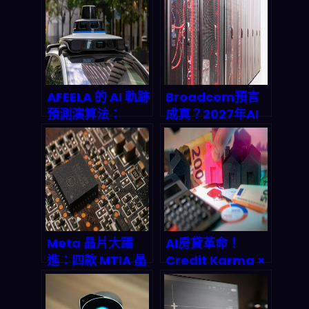
AFEELA 的 AI 軌跡
Broadcom預言
預測演算法：
成真？2027年AI
2026 年自驾車市
芯片市場破千億美
場的 Silent
元，中小企業API
Game Changer
成本恐迎來暴漲時
代
Meta 晶片大躍
AI房貸革命！
進：四款 MTIA 晶
Credit Karma ×
片如何顛覆 AI 時
Better聯手打造房
代的遊戲規則
貸再融資新時代，