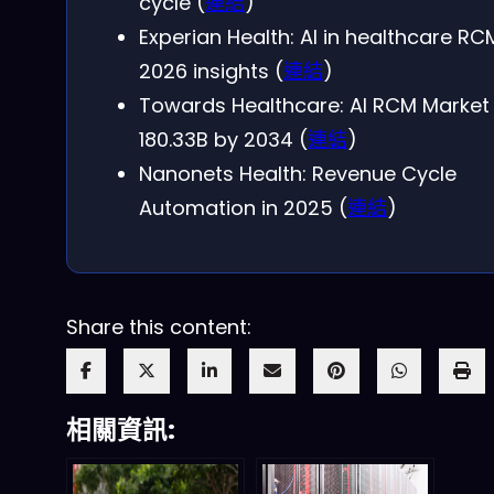
cycle (
連結
)
Experian Health: AI in healthcare RC
2026 insights (
連結
)
Towards Healthcare: AI RCM Market
180.33B by 2034 (
連結
)
Nanonets Health: Revenue Cycle
Automation in 2025 (
連結
)
Share this content:
相關資訊: