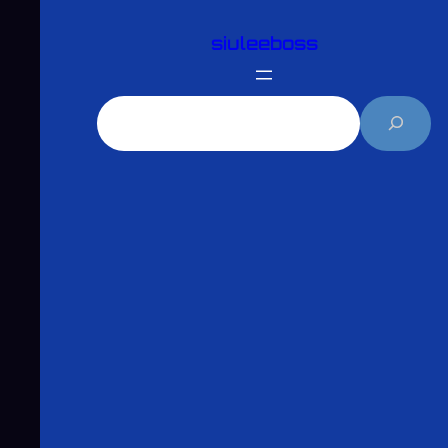
跳
siuleeboss
至
主
要
搜
內
尋
容