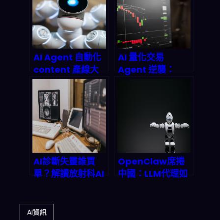
2026年你是否也
被淘汰？
AI Agent 自動化
AI 量化交易
content 產線大
Agent 逆襲：
揭密：Global
Aaron Dishner
Mofy
的全自治交易系統
OpenClaw 整合
如何改寫 2026 躺
如何顛覆 2026 內
平投資法則
容產業鏈？
AI診斷失靈誰買
OpenClaw席捲
單？解讀放射科AI
中國：LLM代理如
跑法與法律责任的
何重塑金融、電商
灰色地帶
與政府，又將如何
被監管反噬？
AI資訊