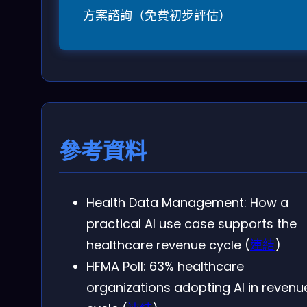
方案諮詢（免費初步評估）
參考資料
Health Data Management: How a
practical AI use case supports the
healthcare revenue cycle (
連結
)
HFMA Poll: 63% healthcare
organizations adopting AI in revenu