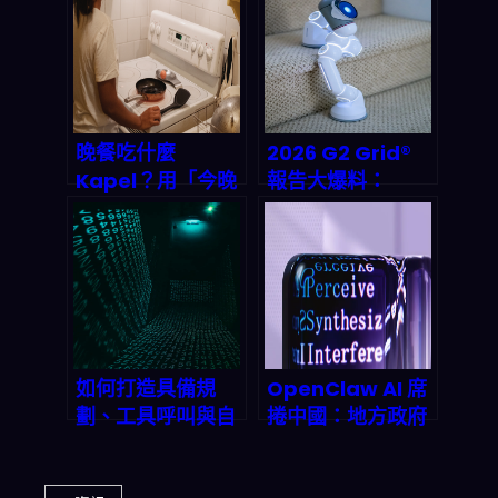
法，2026 起誰能
業的終極洗牌
把電網排程玩得更
精準？
晚餐吃什麼
2026 G2 Grid®
Kapel？用「今晚
報告大爆料：
吃什麼」App一鍵
OutSystems 稱
生成三餸一湯，告
霸 AI Agent
別晚餐選擇困難！
Builder，低代碼
平台如何讓企業 AI
落地無痛升級？
如何打造具備規
OpenClaw AI 席
劃、工具呼叫與自
捲中國：地方政府
我批判能力的進階
搶企业、技術狂潮
Agentic AI 系
背後的博弈 |