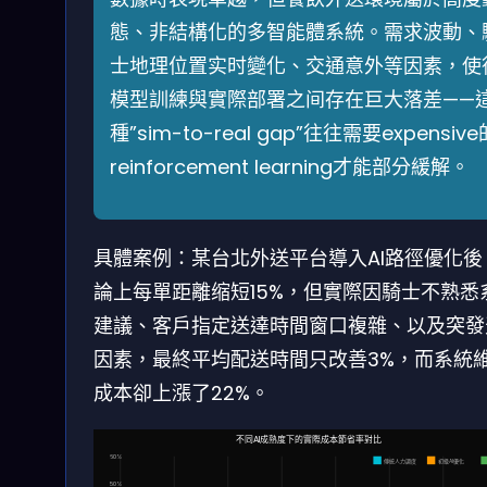
態、非結構化的多智能體系統。需求波動、
士地理位置实时變化、交通意外等因素，使
模型訓練與實際部署之间存在巨大落差——
種”sim-to-real gap”往往需要expensive
reinforcement learning才能部分緩解。
具體案例：某台北外送平台導入AI路徑優化後
論上每單距離缩短15%，但實際因騎士不熟悉
建議、客戶指定送達時間窗口複雜、以及突發
因素，最終平均配送時間只改善3%，而系統
成本卻上漲了22%。
不同AI成熟度下的實際成本節省率對比
60%
傳統人力調度
初級AI優化
50%