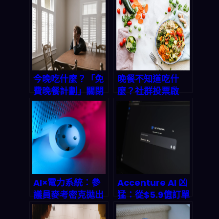
今晚吃什麼？「免
晚餐不知道吃什
費晚餐計劃」關閉
麼？社群投票啟
後，我們如何用科
發：一鍵生成三餸
技找回三餐的溫暖
一湯，解決忙碌家
與省錢智慧
庭的晚餐痛點
AI×電力系統：參
Accenture AI 凶
議員麥考密克拋出
猛：從$5.9億訂單
「能源數位化」解
窺見2026年諮詢