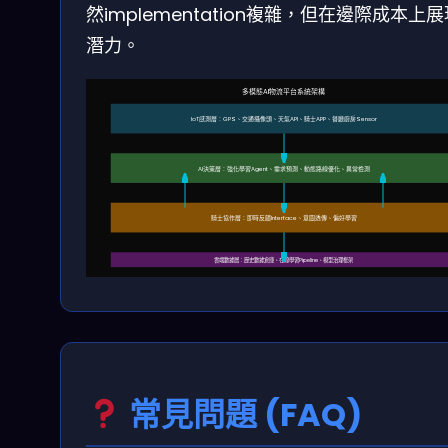
然implementation複雜，但在邊際成本上
潛力。
多模態AI物流平台系統架構
IoT感測層：GPS、交通攝像頭、天氣API、騎士APP、餐廳廚房Sensor
AI決策層：強化學習Agent、需求預測、動態路線優化、異常檢測
騎士協作層：即時反饋Interface、意圖透傳、偏好學習
雲端數據層：歷史數據倉庫、在線學習Pipeline、模型治理框架
常見問題 (FAQ)