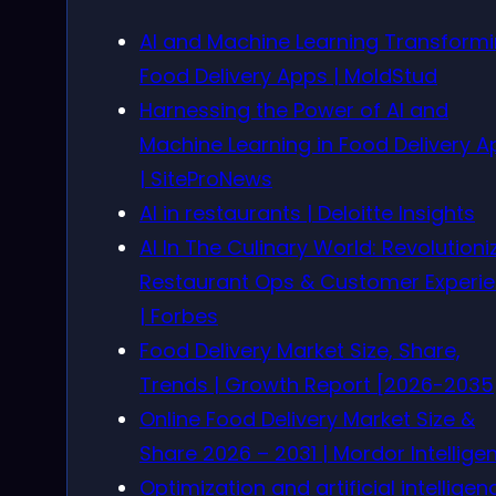
AI and Machine Learning Transform
Food Delivery Apps | MoldStud
Harnessing the Power of AI and
Machine Learning in Food Delivery 
| SiteProNews
AI in restaurants | Deloitte Insights
AI In The Culinary World: Revolutioni
Restaurant Ops & Customer Experi
| Forbes
Food Delivery Market Size, Share,
Trends | Growth Report [2026-2035
Online Food Delivery Market Size &
Share 2026 – 2031 | Mordor Intellige
Optimization and artificial intelligen