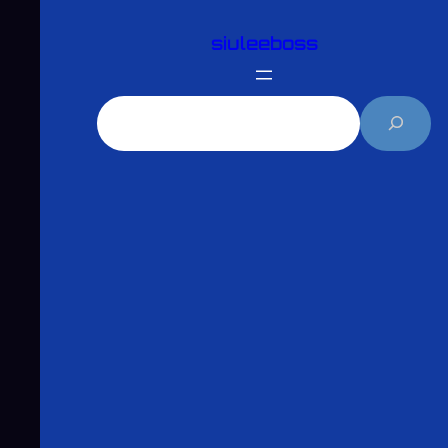
跳
siuleeboss
至
主
要
搜
內
尋
容