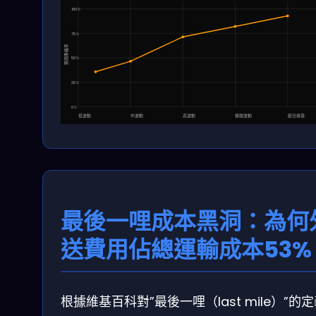
100%
75%
預測準確率
50%
25%
0%
低波動
中波動
高波動
極端波動
節日峰值
最後一哩成本黑洞：為何
送費用佔總運輸成本53%
根據維基百科對”最後一哩（last mile）”的