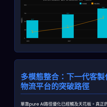
市場規模
AI潛在節省
1000
3690
750
3307
240
10億美元
2977
500
147
250
85
0
2026
2027
多模態整合：下一代客製
物流平台的突破路徑
單靠pure AI路徑優化已經觸及天花板。真正