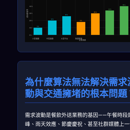
45%
40%
32%
成本節省率
25%
30%
18%
12%
20%
8%
5%
10%
0%
小型餐廳
中型連鎖
大型平台
跨國集團
企業規模
為什麼算法無法解決需求
動與交通擁堵的根本問題
需求波動是餐飲外送業務的基因——午餐時段
峰、雨天效應、節慶慶祝、甚至社群媒體上一