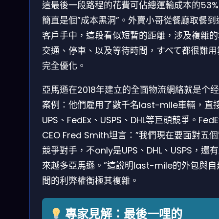
這最後一段路程的花費可佔總運輸成本的53%
簡直是個”成本黑洞”。外賣小哥從餐廳取餐到
客戶手中，這段看似短暫的距離，涉及複雜的
交通、停車、以及等待時間，すべて都很難用
完全優化。
亞馬遜在2018年建立的全面物流網絡就是个
案例：他們雇用了數千名last-mile車輛，直
UPS、FedEx、USPS、DHL等巨頭競爭。FedE
CEO Fred Smith坦言：”我們現在要面對五
競爭對手，不only是UPS、DHL、USPS，還
來越多亞馬遜。”這說明last-mile的外包與
間的利弊權衡極其複雜。
專家見解：最後一哩的