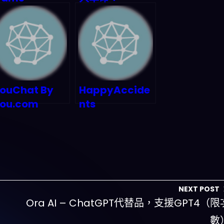
hanger：AI
Google
整合人才與技術
Gemini 如何重
的終極配方
新定義生產力工
具？2026年深度
實測與市場預測
ouChat By
HappyAccide
ou.com
nts
NEXT POST
Ora AI – ChatGPT代替品，支援GPT4（限
數