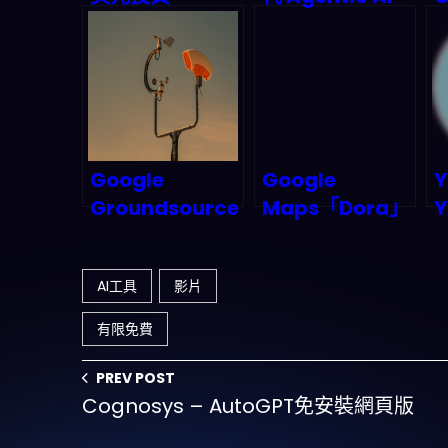
Nebius：揭秘
到底強在哪？用
C
Neocloud 革命
「可信審計 + 多
與 AI 數據中心的
模態推理」把財
下一個戰場
務自動化推到下
一關
Google
Google
Y
Groundsource
Maps「Dora」
Y
AI 實測：當氣候
AI革命：地理空
預測遇上
间智能如何重塑
AI工具
影片
Agenda
2026年出行版圖
2030，一場改變
有限免費
災害應對格局的
技術海嘯
PREV POST
Cognosys – AutoGPT免安裝網頁版