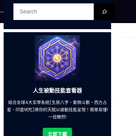
搜
尋
六合彩發達神器
減少超過500萬個低概率中獎組合，提高中獎率
一鍵配搭
!
立即下載