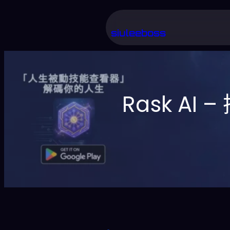
跳
至
siuleeboss
主
要
內
Rask A
容