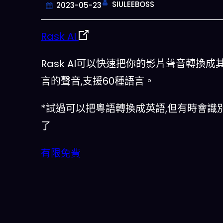
SIULEEBOSS
2023-05-23
Rask AI
Rask AI可以快速把你的影片聲音轉換成
言的聲音,支援60種語言。
*試過可以把粵語轉換成英語,但有時會識
了
今晚吃什麽
有限免費
一鍵配搭出三餸一湯的完美晚餐組合,
什麽的煩惱
立即下載