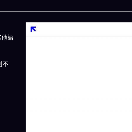
其他語
別不
人生被動技能查看器
以後免除晚餐吃
結合全球4大玄學系統(生辰八字、紫微斗數、西方占
星、印度吠陀)將你的天賦以被動技能呈現！簡單易懂
一目瞭然!
立即下載