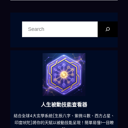
搜
尋
六合彩發達神器
星、
減少超過500萬個低概率中獎組合，提高中獎率
一
目瞭