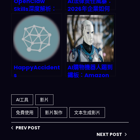
OpenClaw
AI法律责任風暴：
Skills深度解析：
2026年企業如何
AI Agent交易技
避免VT法院案例
能如何主宰2026
重演？
加密貨幣市場？
HappyAccident
AI購物機器人踢到
s
鐵板：Amazon
封殺Perplexity
背後的合規啟示錄
AI工具
影片
免費使用
影片製作
文本生成影片
PREV POST
NEXT POST