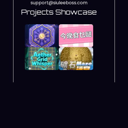
support@siuleeboss.com
Projects Showcase