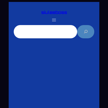
跳
siuleeboss
至
主
要
搜
內
尋
容