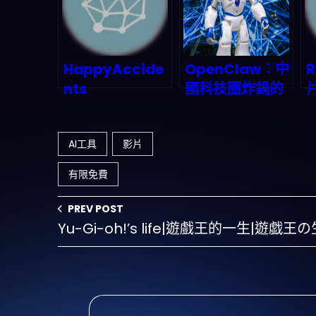
HappyAccide
OpenClaw：中
R
nts
國科技圈炸鍋的
AI Agent平台，
2026年將如何顛
AI工具
影片
覆你的工作流？
有限免費
PREV POST
Yu-Gi-oh!’s life|遊戲王的一生|遊戯王