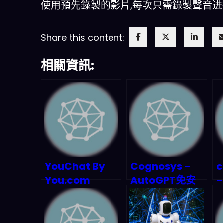
使用預先錄製的影片,每次只需錄製聲音
Share this content:
相關資訊:
YouChat By
Cognosys –
c
You.com
AutoGPT免安
–
裝網頁版