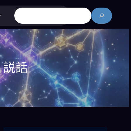
搜
尋
片説話