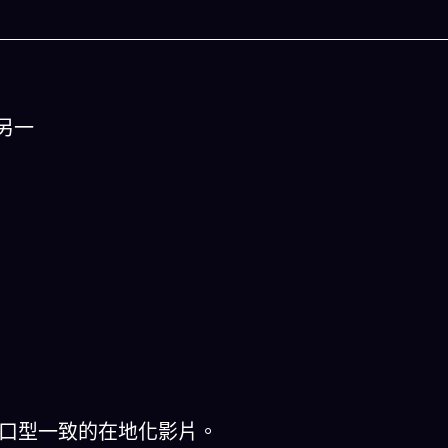
另一
人生被動技能查看器
以後免除晚餐吃
結合全球4大玄學系統(生辰八字、紫微斗數、西方占
星、印度吠陀)將你的天賦以被動技能呈現！簡單易懂
一目瞭然!
出口型一致的在地化影片。
立即下載