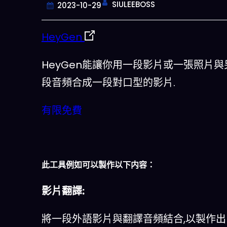
SIULEEBOSS
2023-10-29
HeyGen
HeyGen能讓你用一段影片或一張照片與
段音頻合成一段對口型的影片.
有限免費
今晚吃什麽
此工具例如可以製作以下内容：
一鍵配搭出三餸一湯的完美晚餐組合,
什麽的煩惱
影片翻譯:
立即下載
將一段外語影片與翻譯音頻結合,以製作