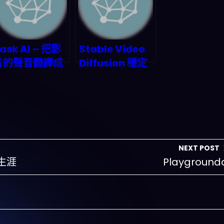
ask AI – 把影
Stable Video
片的聲音翻譯成
Diffusion 穩定
另一種語言的聲
的圖片轉動畫
音工具
Demo
NEXT POST
の生涯
Playground