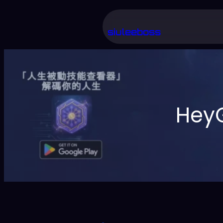
跳
至
siuleeboss
主
要
內
容
He