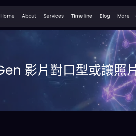
Home
About
Services
Time line
Blog
More
yGen 影片對口型或讓照