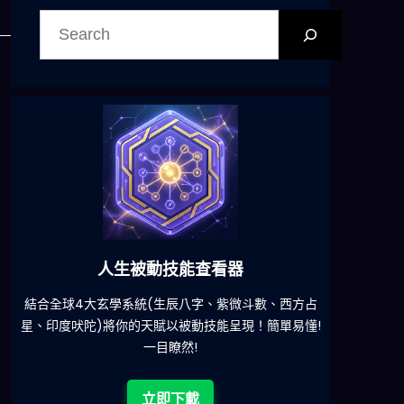
搜
尋
六合彩發達神器
減少超過500萬個低概率中獎組合，提高中獎率
一鍵配搭
!
立即下載