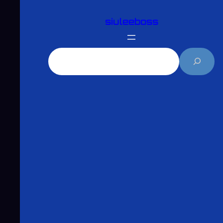
跳
siuleeboss
至
主
要
搜
內
尋
容