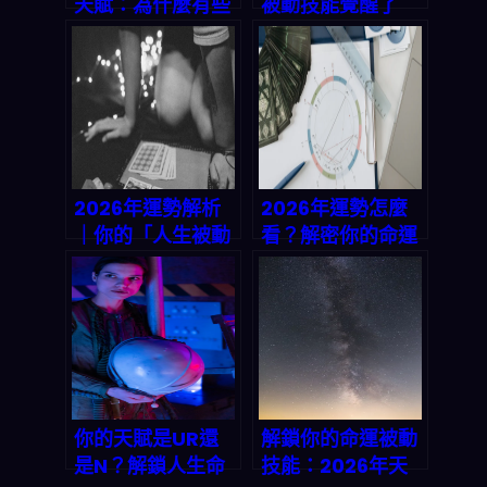
天賦：為什麼有些
被動技能覺醒了
人總能逢凶化吉？
嗎？解碼天生天賦
這可能不是運氣，
與命運特質｜免費
而是點滿了「危機
測試你的UR級技
解鎖」被動技能
能
2026年運勢解析
2026年運勢怎麼
｜你的「人生被動
看？解密你的命運
技能」觉醒了嗎？
被動技能，找出你
用MBTI+八字解讀
的天賦密碼！
你的天賦密碼
你的天賦是UR還
解鎖你的命運被動
是N？解鎖人生命
技能：2026年天