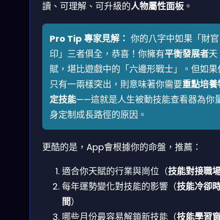
讀、可理解、可升級的
人物屬性面板
。
Pro Tip 專家見解：
你的八字中如果「財官
印」三者俱全，恭喜！你擁有
平衡發展者
天
賦，堪比遊戲中的「六邊形戰士」。但如果
只有一兩樣突出，則意味著你需要
重點培養
定技能
——這就是人生被動技能查看器為你
身定制成長路徑的原因。
更酷的是，App會根據你的命盤，推薦：
適合你天賦的行業與崗位（
技能對接職
每年運勢變化對技能的影響（
技能冷卻
間
）
哪些月份最容易解鎖新技能（
技能學習