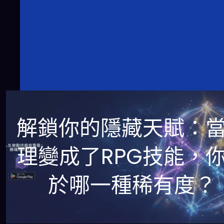
解鎖你的隱藏天賦：
理變成了RPG技能，
於哪一種稀有度？