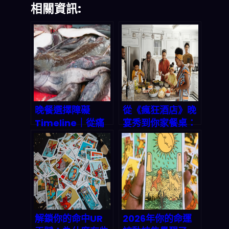
相關資訊:
晚餐選擇障礙
從《瘋狂酒店》晚
Timeline｜從痛
宴秀到你家餐桌：
苦掙扎到秒決定的
解決『今晚吃什
轉變，AI 菜單神器
麼』的科技秘方
拯救你的每日用餐
焦慮
解鎖你的命中UR
2026年你的命運