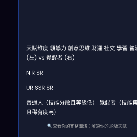
天賦维度
領導力
創意思維
財運
社交
學習
普
(左) vs 覺醒者 (右)
N
R
SR
UR
SSR
SR
普通人（技能分散且等級低）
覺醒者（技能
且稀有度高）
查看你的完整圖譜：解鎖你的UR級天賦