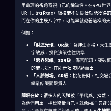
用命理的視角審視自己的稀缺性。在RPG世界
UR（Ultra Rare）級技能不是隨便就能獲得
而在你的生辰八字中，可能早就藏著這樣的天
例如：
「財運光環」UR級
：食神生財格，天生
字敏感，投資決策往往精準
「跨界思維」SSR級
：傷官配印，突破框
的能力讓你在創新領域脫穎而出
「人脈磁場」SR級
：桃花帶財，社交場
總能結識關鍵貴人
關鍵在於：
很多人的天賦被「平庸感」掩蓋，
為他們用單一指標衡量自己。就像MBTI只能分
型，而命盤有無數種組合可能。使用
人生被動