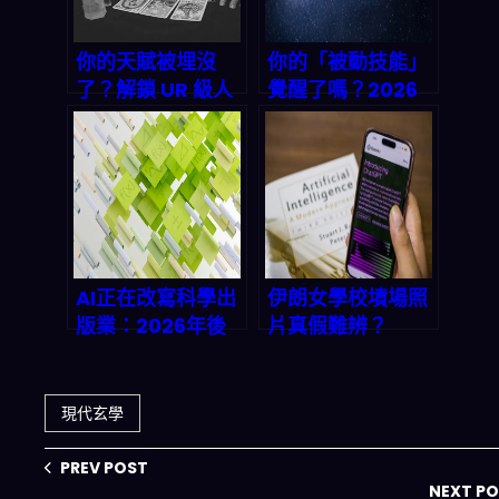
你的天賦被埋沒
你的「被動技能」
了？解鎖 UR 級人
覺醒了嗎？2026
生被動技能，找到
年用MBTI+八字解
2026年命中註定
碼你的命運天賦，
的競爭力
測出UR級稀有人
格
AI正在改寫科學出
伊朗女學校墳場照
版業：2026年後
片真假難辨？
的知識傳播革命，
2026年AI生成圖
學術圈該如何因
像如何重塑真相驗
應？
證
現代玄學
PREV POST
NEXT P