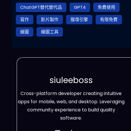
ChatGPT替代替代品
GPT4
免費使用
寫作
影片製作
搜尋引擎
有限免費
繪圖
繪圖工具
siuleeboss
Cross-platform developer creating intuitive
apps for mobile, web, and desktop. Leveraging
community experience to build quality
software.