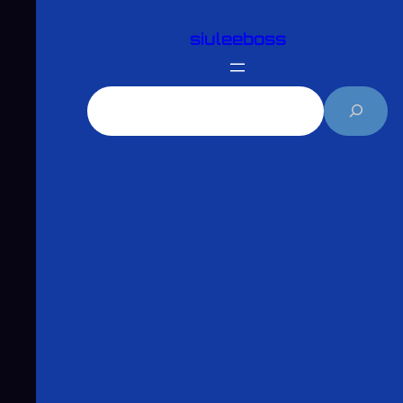
跳
siuleeboss
至
主
要
搜
內
尋
容