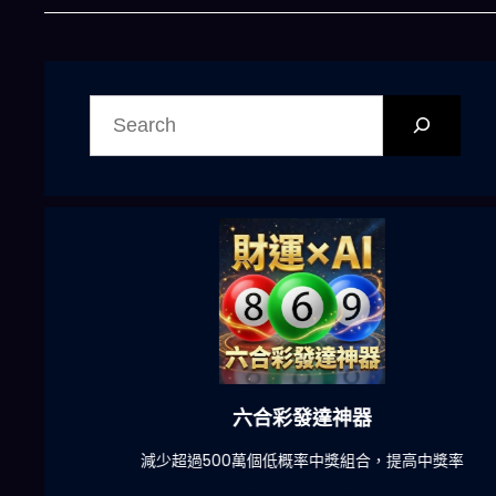
搜
尋
六合彩發達神器
陀)
減少超過500萬個低概率中獎組合，提高中獎率