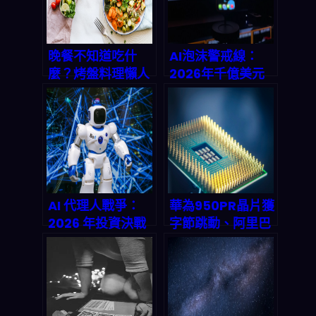
晚餐不知道吃什
AI泡沫警戒線：
麼？烤盤料理懶人
2026年千億美元
包！一鍵生成完美
豪賭背後的三大崩
三餸一湯，拯救選
盤指標與求生指南
擇困難症
AI 代理人戰爭：
華為950PR晶片獲
2026 年投資決戰
字節跳動、阿里巴
年，三大巨頭爭霸
巴大單：中國AI晶
戰全景解析
片自主化的轉折點
來了嗎？