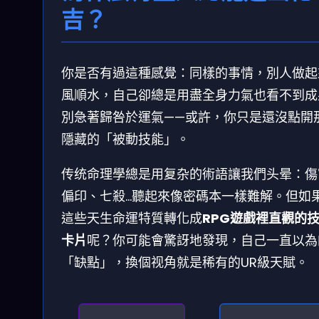
吉？
你是否有過這種感覺：同樣的事情，別人做起
風順水，自己卻總是用盡全身力氣也看不到成
別急著歸咎於運氣——或許，你只是還沒點開
隱藏的「被動技能」。
传统命理學總是用复杂的術語讓我們头晕：傷
偏印、七殺…聽起來像密碼本一樣難解。但如
這些天生命運特質轉化成
RPG遊戲裡直觀的
卡片
呢？你可能會驚訝地發現，自己一直以為
「缺點」，換個视角就是稀有的UR級天賦。