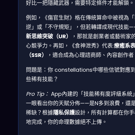
好比一把隱藏武器，需要特定條件才能解鎖。
例如，《傷官生財》格在傳統算命中被視為「
逆」或「不守規矩」，但若轉譯成現代技能—
新思維突破（UR）
，那就是創業者或藝術家
心競爭力。再如，《食神泄秀》代表:
療癒系
（SSR）
，適合成為心理諮商師、內容創作者
問題是：你 constellations中哪些信號對應
些稀有技能？
Pro Tip：
App內建的「技能稀有度評級系統
一眼看出你的天賦分佈——是N多到浪費，還是
稀缺？根據
隱私保護
設計，所有計算都在你手
地完成，你的命理數據絕不上傳。