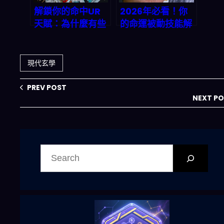
解鎖你的命中UR
2026年必看！你
天賦：為什麼有些
的命運被動技能解
人總能逢凶化吉？
鎖指南：從生辰八
這可能不是運氣，
字到RPG天賦的數
而是點滿了「危機
位轉型
現代玄學
解鎖」被動技能
PREV POST
NEXT P
搜
尋