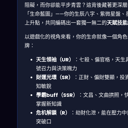
阻礙，而你卻能平步青雲？這背後藏著更深層
「生命藍圖」——你的生辰八字、紫微星盤、
上升點，共同編碼出一套獨一無二的
天賦技能
以遊戲化的視角來看，你的生命就像一個角色
牌：
天生領袖（UR）
：七殺、偏官格，天生
號召力與決策魄力
財運光環（SR）
：正財、偏財雙顯，投
知敏銳
學霸buff（SSR）
：文昌、文曲拱照，
掌握新知識
危机解鎖（R）
：劫財化泄，能在壓力中
突破口