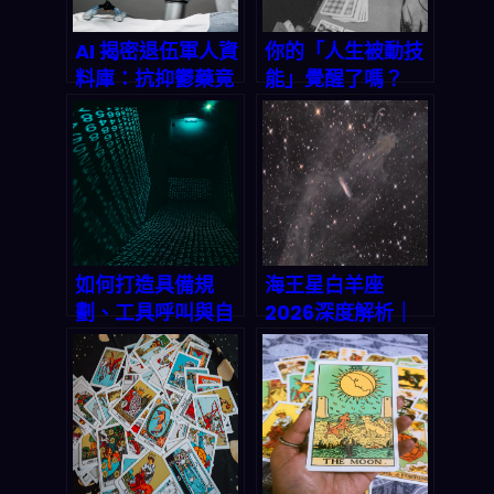
AI 揭密退伍軍人資
你的「人生被動技
料庫：抗抑鬱藥竟
能」覺醒了嗎？
能對抗漸凍人症？
2026 年用 RPG 視
角解讀你的命運天
賦
如何打造具備規
海王星白羊座
劃、工具呼叫與自
2026深度解析｜
我批判能力的進階
你的「夢想戰士」
Agentic AI 系
被動技能覺醒了
統？2026 終極實
嗎？
戰指南