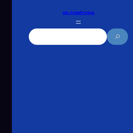
跳
siuleeboss
至
主
要
搜
內
尋
容