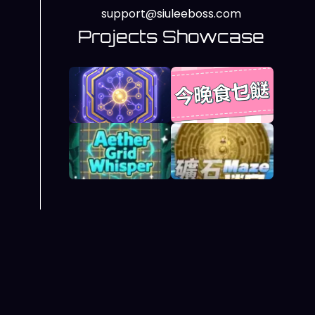
support@siuleeboss.com
Projects Showcase