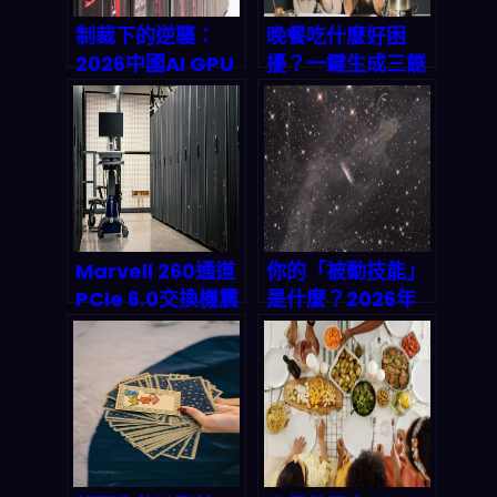
制裁下的逆襲：
晚餐吃什麼好困
2026中國AI GPU
擾？一鍵生成三餸
市場重構全紀錄｜
一湯，忙碌生活族
從Nvidia暴跌
的自救指南
40%到華為狂飆81
萬顆的真相
Marvell 260通道
你的「被動技能」
PCIe 6.0交換機震
是什麼？2026年
撼登場：2026 AI
最新天賦解碼法，
資料中心帶寬瓶頸
比MBTI更準的人
如何徹底破解？
格特質測驗