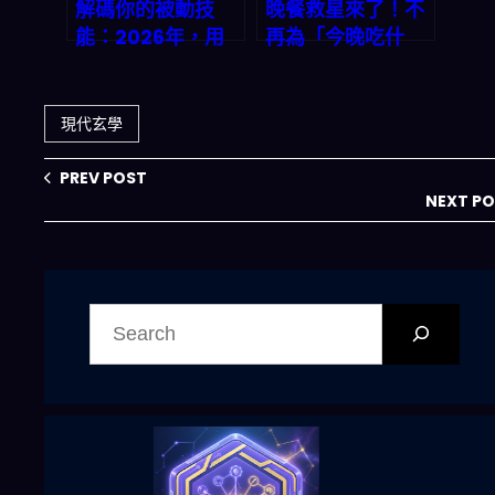
解碼你的被動技
晚餐救星來了！不
能：2026年，用
再為「今晚吃什
RPG視角看懂你的
麼」苦惱 – 一鍵生
命運天書
成三餸一湯，告別
選擇困難
現代玄學
PREV POST
NEXT P
搜
尋