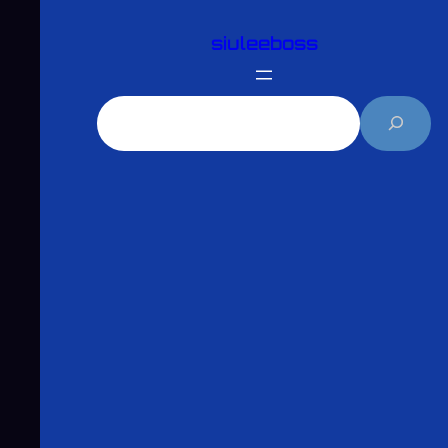
跳
siuleeboss
至
主
要
搜
內
尋
容