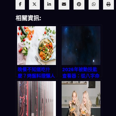
相關資訊:
晚餐不知道吃什
2026年被動技能
麼？烤盤料理懶人
查看器：從八字命
包！一鍵生成完美
理到天賦覺醒，解
三餸一湯，拯救選
碼你的人生角色設
擇困難症
定