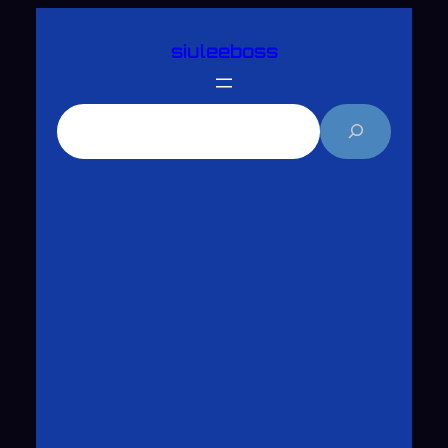
跳
siuleeboss
至
主
要
搜
內
尋
容