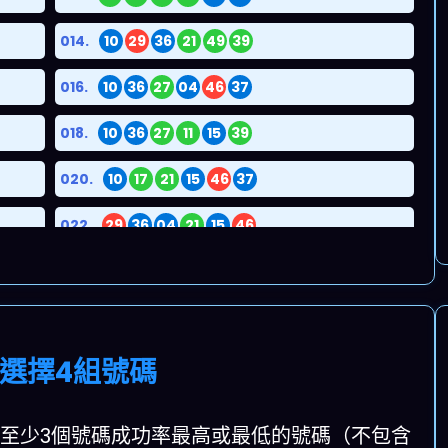
014.
10
29
36
21
49
39
016.
10
36
27
04
46
37
018.
10
36
27
11
15
39
020.
10
17
21
15
46
37
022.
29
36
04
21
15
46
024.
29
17
27
04
21
48
026.
29
17
27
15
39
37
選擇4組號碼
028.
36
17
27
21
49
37
030.
17
04
11
15
48
37
至少3個號碼成功率最高或最低的號碼（不包含