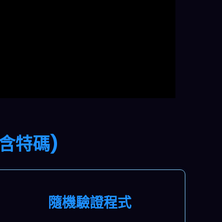
含特碼)
隨機驗證程式