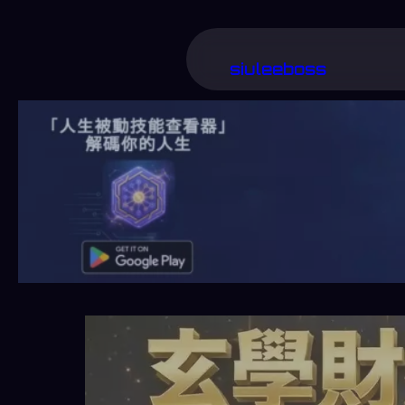
跳
至
siuleeboss
主
要
內
容