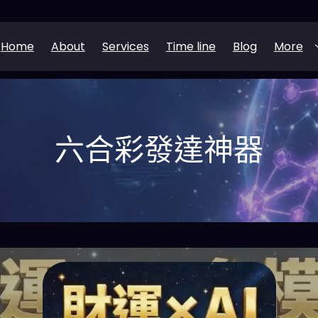
Home
About
Services
Time line
Blog
More
六合彩發達神器